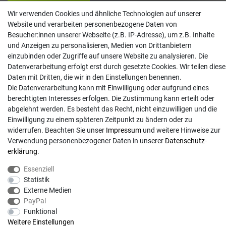
Widerruf erklären
Wir verwenden Cookies und ähnliche Technologien auf unserer
Website und verarbeiten personenbezogene Daten von
Kontakt
Besucher:innen unserer Webseite (z.B. IP-Adresse), um z.B. Inhalte
und Anzeigen zu personalisieren, Medien von Drittanbietern
info@gartentechnik-hansen.de
einzubinden oder Zugriffe auf unsere Website zu analysieren. Die
0481 8565-0
Datenverarbeitung erfolgt erst durch gesetzte Cookies. Wir teilen diese
Mo. - Do. 08:00 - 17:00 | Fr. 8:00 - 15:00
Daten mit Dritten, die wir in den Einstellungen benennen.
Die Datenverarbeitung kann mit Einwilligung oder aufgrund eines
Anrufe aus dem dt. Festnetz zum Ortstarif, Preise aus dem Mobilfunknetz ggf.
berechtigten Interesses erfolgen. Die Zustimmung kann erteilt oder
abweichend (abhängig vom Provider).
abgelehnt werden. Es besteht das Recht, nicht einzuwilligen und die
Einwilligung zu einem späteren Zeitpunkt zu ändern oder zu
widerrufen. Beachten Sie unser
Impressum
und weitere Hinweise zur
Verwendung personenbezogener Daten in unserer
Daten­schutz­
erklärung
.
Essenziell
Statistik
Externe Medien
PayPal
Funktional
Weitere Einstellungen
© Copyright 2026 | Alle Rechte vorbehalten. - Gartentechnik Hansen | Realisation