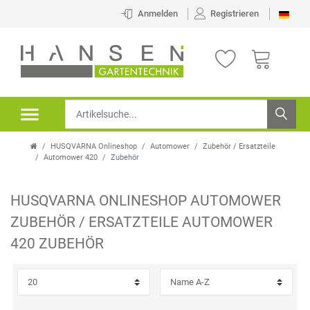
×
Anmelden
Registrieren
FILTER
P
R
E
HUSQVARNA Onlineshop
Automower
Zubehör / Ersatzteile
I
Automower 420
Zubehör
S
HUSQVARNA ONLINESHOP
AUTOMOWER
ZUBEHÖR / ERSATZTEILE
AUTOMOWER
420
ZUBEHÖR