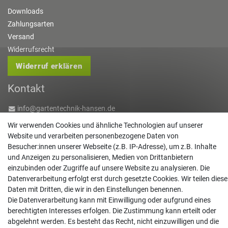
Downloads
Zahlungsarten
Versand
Widerrufsrecht
Widerruf erklären
Kontakt
info@gartentechnik-hansen.de
0481 8565-0
Wir verwenden Cookies und ähnliche Technologien auf unserer
Mo. - Do. 08:00 - 17:00 | Fr. 8:00 - 15:00
Website und verarbeiten personenbezogene Daten von
Besucher:innen unserer Webseite (z.B. IP-Adresse), um z.B. Inhalte
Anrufe aus dem dt. Festnetz zum Ortstarif, Preise aus dem Mobilfunknetz ggf.
und Anzeigen zu personalisieren, Medien von Drittanbietern
abweichend (abhängig vom Provider).
einzubinden oder Zugriffe auf unsere Website zu analysieren. Die
Datenverarbeitung erfolgt erst durch gesetzte Cookies. Wir teilen diese
Daten mit Dritten, die wir in den Einstellungen benennen.
Die Datenverarbeitung kann mit Einwilligung oder aufgrund eines
berechtigten Interesses erfolgen. Die Zustimmung kann erteilt oder
abgelehnt werden. Es besteht das Recht, nicht einzuwilligen und die