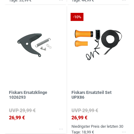
Tage:
33,99 €
Tage:
44,99 €
Wunschliste
Wunschliste
-10%
Fiskars Ersatzklinge
Fiskars Ersatzteil Set
1026293
UPX86
UVP 29,99 €
UVP 29,99 €
26,99 €
26,99 €
Niedrigster Preis der letzten 30
Wunschliste
Tage:
18,99 €
Wunschliste