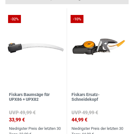
N
S
-32%
-10%
Fiskars Baumsäge für
Fiskars Ersatz-
UPX86 + UPX82
Schneidekopf
UVP 49,99 €
UVP 49,99 €
33,99 €
44,99 €
Niedrigster Preis der letzten 30
Niedrigster Preis der letzten 30