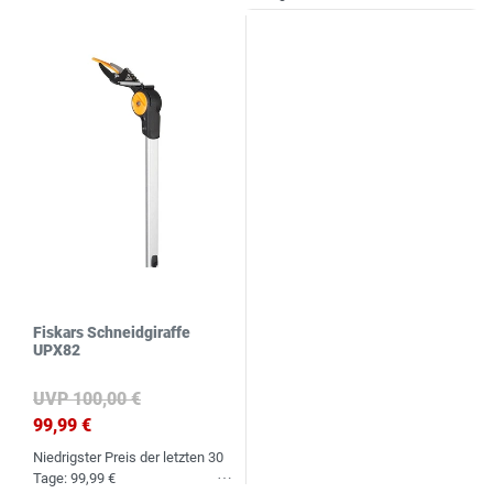
Fiskars Schneidgiraffe
UPX82
UVP 100,00 €
99,99 €
Niedrigster Preis der letzten 30
Tage:
99,99 €
Wunschliste