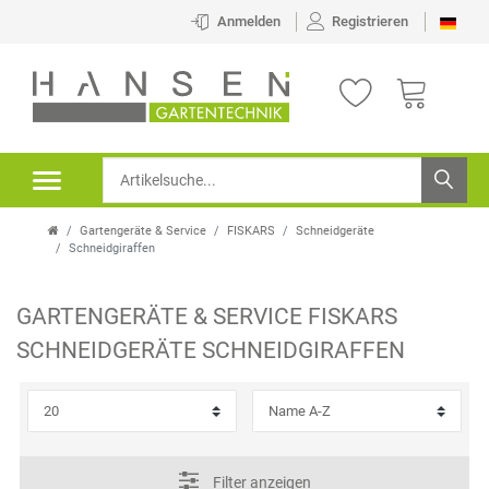
×
Anmelden
Registrieren
FILTER
K
A
T
Gartengeräte & Service
FISKARS
Schneidgeräte
E
Schneidgiraffen
G
GARTENGERÄTE & SERVICE
FISKARS
O
P
SCHNEIDGERÄTE
SCHNEIDGIRAFFEN
R
R
I
E
E
I
Filter anzeigen