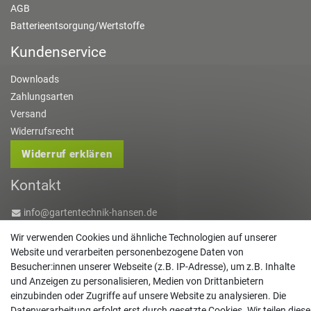
AGB
Batterieentsorgung/Wertstoffe
Kundenservice
Downloads
Zahlungsarten
Versand
Widerrufsrecht
Widerruf erklären
Kontakt
info@gartentechnik-hansen.de
0481 8565-0
Wir verwenden Cookies und ähnliche Technologien auf unserer
Mo. - Do. 08:00 - 17:00 | Fr. 8:00 - 15:00
Website und verarbeiten personenbezogene Daten von
Besucher:innen unserer Webseite (z.B. IP-Adresse), um z.B. Inhalte
Anrufe aus dem dt. Festnetz zum Ortstarif, Preise aus dem Mobilfunknetz ggf.
und Anzeigen zu personalisieren, Medien von Drittanbietern
abweichend (abhängig vom Provider).
einzubinden oder Zugriffe auf unsere Website zu analysieren. Die
Datenverarbeitung erfolgt erst durch gesetzte Cookies. Wir teilen diese