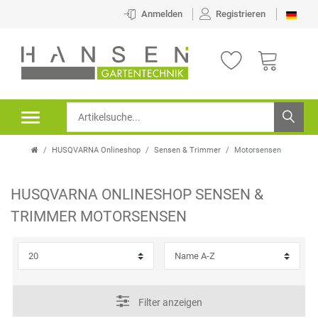
×
Anmelden
Registrieren
FILTER
K
H
A
E
T
R
HUSQVARNA Onlineshop
Sensen & Trimmer
Motorsensen
E
S
G
T
HUSQVARNA ONLINESHOP
SENSEN &
O
E
P
TRIMMER
MOTORSENSEN
R
L
R
I
L
E
E
E
I
Filter anzeigen