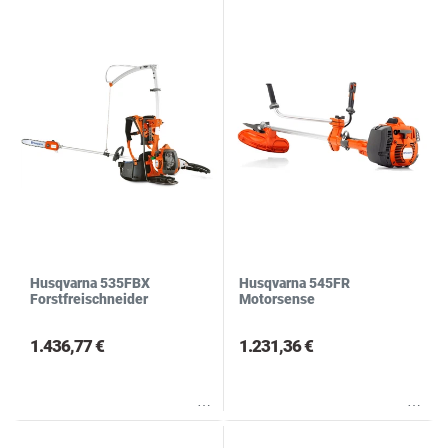
Husqvarna 535FBX
Husqvarna 545FR
Forstfreischneider
Motorsense
1.436,77 €
1.231,36 €
Wunschliste
Wunschliste