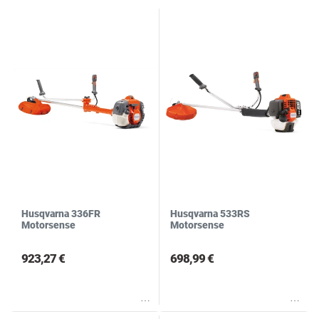
N
R
S
Husqvarna 336FR
Husqvarna 533RS
Motorsense
Motorsense
923,27 €
698,99 €
Wunschliste
Wunschliste