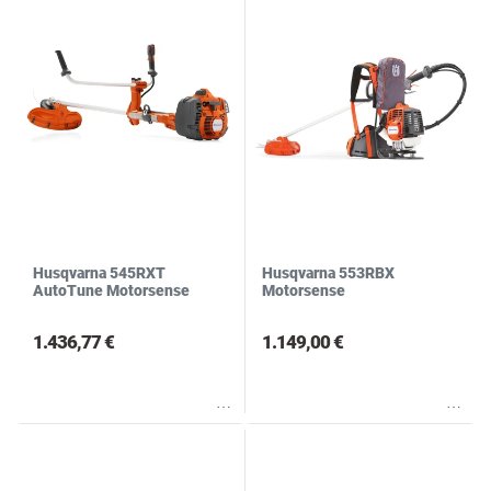
Husqvarna 545RXT
Husqvarna 553RBX
AutoTune Motorsense
Motorsense
1.436,77 €
1.149,00 €
Wunschliste
Wunschliste