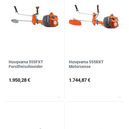
Husqvarna 555FXT
Husqvarna 555RXT
Forstfreischneider
Motorsense
1.950,28 €
1.744,87 €
Wunschliste
Wunschliste