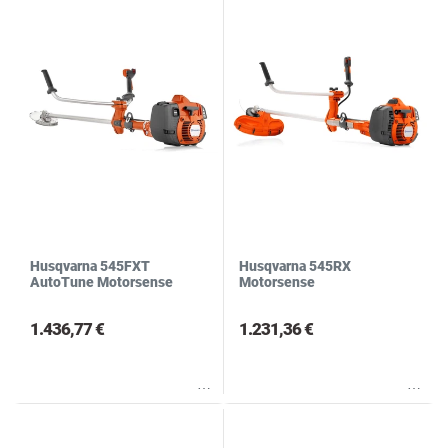
Husqvarna 545FXT
Husqvarna 545RX
AutoTune Motorsense
Motorsense
1.436,77 €
1.231,36 €
Wunschliste
Wunschliste