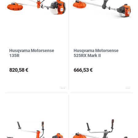
Husqvarna Motorsense
Husqvarna Motorsense
135R
525RX Mark II
820,58 €
666,53 €
Wunschliste
Wunschliste