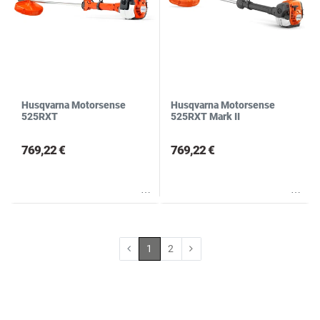
Husqvarna Motorsense
Husqvarna Motorsense
525RXT
525RXT Mark II
769,22 €
769,22 €
Wunschliste
Wunschliste
1
2