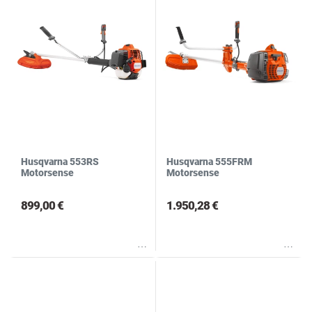
Husqvarna 553RS
Husqvarna 555FRM
Motorsense
Motorsense
899,00 €
1.950,28 €
Wunschliste
Wunschliste