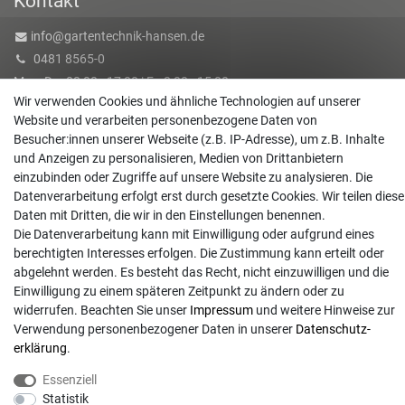
Kontakt
info@gartentechnik-hansen.de
0481 8565-0
Mo. - Do. 08:00 - 17:00 | Fr. 8:00 - 15:00
Wir verwenden Cookies und ähnliche Technologien auf unserer
Anrufe aus dem dt. Festnetz zum Ortstarif, Preise aus dem Mobilfunknetz ggf.
Website und verarbeiten personenbezogene Daten von
abweichend (abhängig vom Provider).
Besucher:innen unserer Webseite (z.B. IP-Adresse), um z.B. Inhalte
und Anzeigen zu personalisieren, Medien von Drittanbietern
einzubinden oder Zugriffe auf unsere Website zu analysieren. Die
Datenverarbeitung erfolgt erst durch gesetzte Cookies. Wir teilen diese
Daten mit Dritten, die wir in den Einstellungen benennen.
Die Datenverarbeitung kann mit Einwilligung oder aufgrund eines
berechtigten Interesses erfolgen. Die Zustimmung kann erteilt oder
abgelehnt werden. Es besteht das Recht, nicht einzuwilligen und die
Einwilligung zu einem späteren Zeitpunkt zu ändern oder zu
widerrufen. Beachten Sie unser
Impressum
und weitere Hinweise zur
Verwendung personenbezogener Daten in unserer
Daten­schutz­
erklärung
.
© Copyright 2026 | Alle Rechte vorbehalten. - Gartentechnik Hansen | Realisation
Essenziell
colornativ /
Statistik