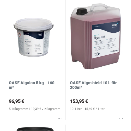
OASE Algolon 5 kg - 160
OASE Algoshield 10 L für
m²
200m³
96,95 €
153,95 €
5
Kilogramm
| 19,39 € / Kilogramm
10
Liter
| 15,40 € / Liter
Wunschliste
Wunschliste