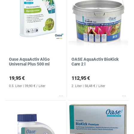
Oase AquaActiv AlGo
OASE AquaActiv BioKick
Universal Plus 500 ml
Care 2 l
19,95 €
112,95 €
0.5
Liter
| 39,90 € / Liter
2
Liter
| 56,48 € / Liter
Wunschliste
Wunschliste