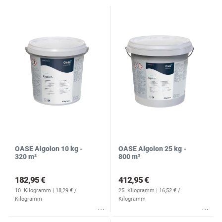
N
R
S
OASE Algolon 10 kg -
OASE Algolon 25 kg -
320 m²
800 m²
182,95 €
412,95 €
10
Kilogramm
| 18,29 € /
25
Kilogramm
| 16,52 € /
Kilogramm
Kilogramm
Wunschliste
Wunschliste