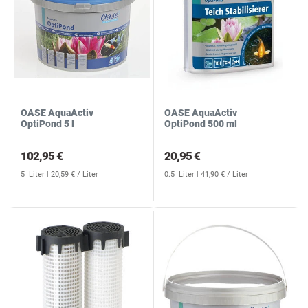
OASE AquaActiv
OASE AquaActiv
OptiPond 5 l
OptiPond 500 ml
102,95 €
20,95 €
5
Liter
| 20,59 € / Liter
0.5
Liter
| 41,90 € / Liter
Wunschliste
Wunschliste