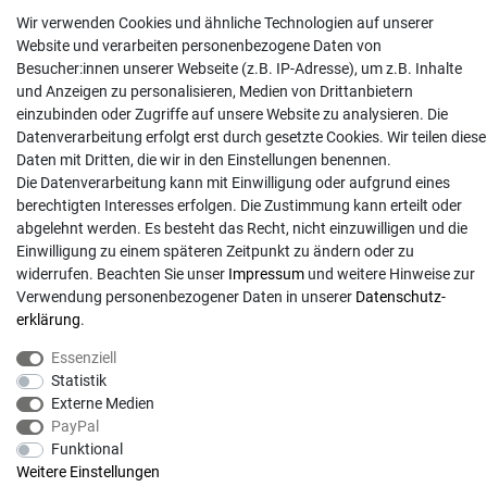
Mo. - Do. 08:00 - 17:00 | Fr. 8:00 - 15:00
Wir verwenden Cookies und ähnliche Technologien auf unserer
Anrufe aus dem dt. Festnetz zum Ortstarif, Preise aus dem Mobilfunknetz ggf.
Website und verarbeiten personenbezogene Daten von
abweichend (abhängig vom Provider).
Besucher:innen unserer Webseite (z.B. IP-Adresse), um z.B. Inhalte
und Anzeigen zu personalisieren, Medien von Drittanbietern
einzubinden oder Zugriffe auf unsere Website zu analysieren. Die
Datenverarbeitung erfolgt erst durch gesetzte Cookies. Wir teilen diese
Daten mit Dritten, die wir in den Einstellungen benennen.
Die Datenverarbeitung kann mit Einwilligung oder aufgrund eines
berechtigten Interesses erfolgen. Die Zustimmung kann erteilt oder
abgelehnt werden. Es besteht das Recht, nicht einzuwilligen und die
Einwilligung zu einem späteren Zeitpunkt zu ändern oder zu
widerrufen. Beachten Sie unser
Impressum
und weitere Hinweise zur
Verwendung personenbezogener Daten in unserer
Daten­schutz­
erklärung
.
© Copyright 2026 | Alle Rechte vorbehalten. - Gartentechnik Hansen | Realisation
Essenziell
colornativ /
Statistik
Externe Medien
PayPal
Funktional
Weitere Einstellungen