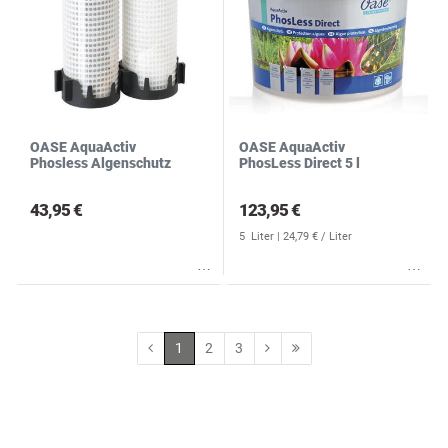
OASE AquaActiv
OASE AquaActiv
Phosless Algenschutz
PhosLess Direct 5 l
43,95 €
123,95 €
5
Liter
| 24,79 € / Liter
Wunschliste
Wunschliste
1
2
3