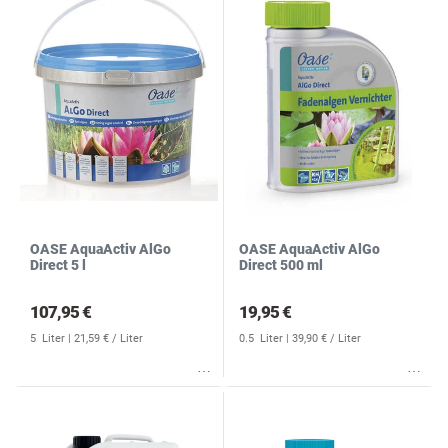
OASE AquaActiv AlGo
OASE AquaActiv AlGo
Direct 5 l
Direct 500 ml
107,95 €
19,95 €
5
Liter
| 21,59 € / Liter
0.5
Liter
| 39,90 € / Liter
Wunschliste
Wunschliste