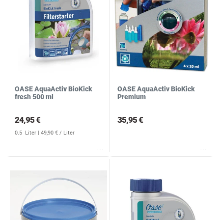
OASE AquaActiv BioKick
OASE AquaActiv BioKick
fresh 500 ml
Premium
24,95 €
35,95 €
0.5
Liter
| 49,90 € / Liter
Wunschliste
Wunschliste