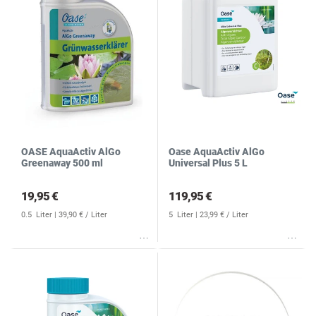
OASE AquaActiv AlGo
Oase AquaActiv AlGo
Greenaway 500 ml
Universal Plus 5 L
19,95 €
119,95 €
0.5
Liter
| 39,90 € / Liter
5
Liter
| 23,99 € / Liter
Wunschliste
Wunschliste