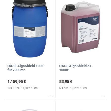
OASE AlgoShield 100 L
OASE AlgoShield 5 L
für 2000m³
100m³
1.159,95 €
83,95 €
100
Liter
| 11,60 € / Liter
5
Liter
| 16,79 € / Liter
Wunschliste
Wunschliste