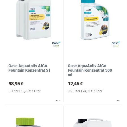
Oase AquaActiv AlGo
Oase AquaActiv AlGo
Fountain Konzentrat 5 l
Fountain Konzentrat 500
ml
98,95 €
12,45 €
5
Liter
| 19,79 € / Liter
0.5
Liter
| 24,90 € / Liter
Wunschliste
Wunschliste