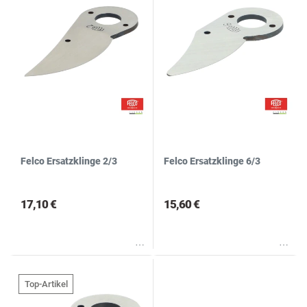
Felco Ersatzklinge 2/3
Felco Ersatzklinge 6/3
17,10 €
15,60 €
Wunschliste
Wunschliste
Top-Artikel