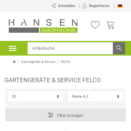
×
Anmelden
Registrieren
FILTER
K
A
T
Gartengeräte & Service
FELCO
E
G
GARTENGERÄTE & SERVICE
FELCO
O
P
R
R
I
E
Filter anzeigen
E
I