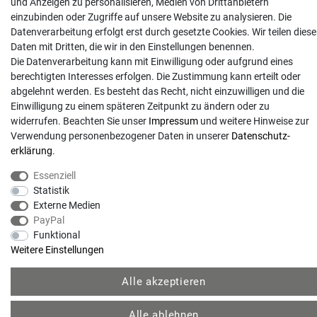
und Anzeigen zu personalisieren, Medien von Drittanbietern
abweichend (abhängig vom Provider).
einzubinden oder Zugriffe auf unsere Website zu analysieren. Die
Datenverarbeitung erfolgt erst durch gesetzte Cookies. Wir teilen diese
Daten mit Dritten, die wir in den Einstellungen benennen.
Die Datenverarbeitung kann mit Einwilligung oder aufgrund eines
berechtigten Interesses erfolgen. Die Zustimmung kann erteilt oder
abgelehnt werden. Es besteht das Recht, nicht einzuwilligen und die
Einwilligung zu einem späteren Zeitpunkt zu ändern oder zu
widerrufen. Beachten Sie unser
Impressum
und weitere Hinweise zur
Verwendung personenbezogener Daten in unserer
Daten­schutz­
erklärung
.
Essenziell
© Copyright 2026 | Alle Rechte vorbehalten. - Gartentechnik Hansen | Realisation
Statistik
Externe Medien
colornativ /
PayPal
Funktional
Weitere Einstellungen
Alle akzeptieren
Alle ablehnen