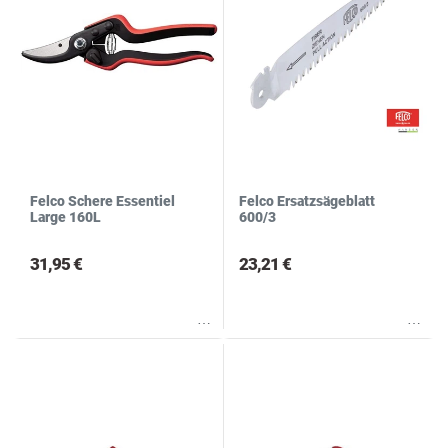
Felco Schere Essentiel
Felco Ersatzsägeblatt
Large 160L
600/3
31,95 €
23,21 €
Wunschliste
Wunschliste