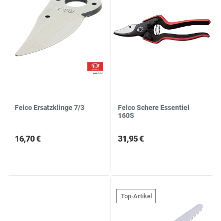
Felco Ersatzklinge 7/3
Felco Schere Essentiel
160S
16,70 €
31,95 €
Wunschliste
Wunschliste
Top-Artikel