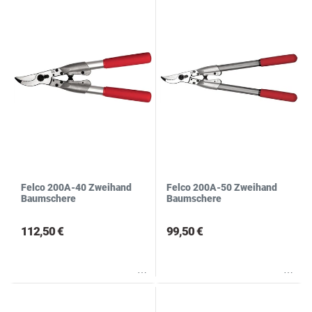
N
S
Felco 200A-40 Zweihand
Felco 200A-50 Zweihand
Baumschere
Baumschere
112,50 €
99,50 €
Wunschliste
Wunschliste