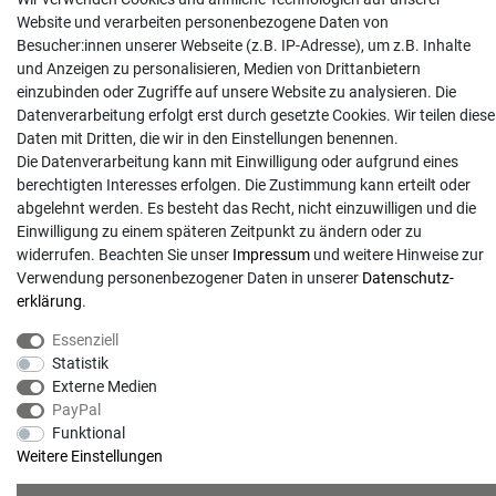
Website und verarbeiten personenbezogene Daten von
info@gartentechnik-hansen.de
Besucher:innen unserer Webseite (z.B. IP-Adresse), um z.B. Inhalte
0481 8565-0
und Anzeigen zu personalisieren, Medien von Drittanbietern
Mo. - Do. 08:00 - 17:00 | Fr. 8:00 - 15:00
einzubinden oder Zugriffe auf unsere Website zu analysieren. Die
Datenverarbeitung erfolgt erst durch gesetzte Cookies. Wir teilen diese
Anrufe aus dem dt. Festnetz zum Ortstarif, Preise aus dem Mobilfunknetz ggf.
Daten mit Dritten, die wir in den Einstellungen benennen.
abweichend (abhängig vom Provider).
Die Datenverarbeitung kann mit Einwilligung oder aufgrund eines
berechtigten Interesses erfolgen. Die Zustimmung kann erteilt oder
abgelehnt werden. Es besteht das Recht, nicht einzuwilligen und die
Einwilligung zu einem späteren Zeitpunkt zu ändern oder zu
widerrufen. Beachten Sie unser
Impressum
und weitere Hinweise zur
Verwendung personenbezogener Daten in unserer
Daten­schutz­
erklärung
.
Essenziell
Statistik
Externe Medien
PayPal
© Copyright 2026 | Alle Rechte vorbehalten. - Gartentechnik Hansen | Realisation
Funktional
Weitere Einstellungen
colornativ /