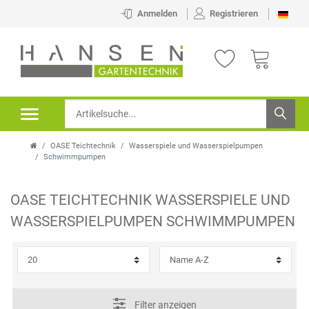
×
Anmelden
Registrieren
FILTER
K
H
A
E
T
R
OASE Teichtechnik
Wasserspiele und Wasserspielpumpen
E
S
Schwimmpumpen
G
T
OASE TEICHTECHNIK
WASSERSPIELE UND
O
E
P
WASSERSPIELPUMPEN
SCHWIMMPUMPEN
R
L
R
I
L
E
E
E
I
Filter anzeigen