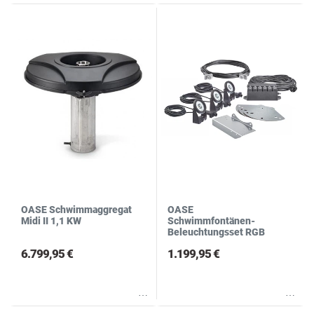
OASE Schwimmaggregat
OASE
Midi II 1,1 KW
Schwimmfontänen-
Beleuchtungsset RGB
6.799,95 €
1.199,95 €
Wunschliste
Wunschliste