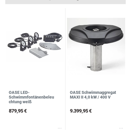
N
R
S
OASE LED-
OASE Schwimmaggregat
Schwimmfontänenbeleu
MAXI II 4,0 kW / 400 V
chtung weiß
879,95 €
9.399,95 €
Wunschliste
Wunschliste