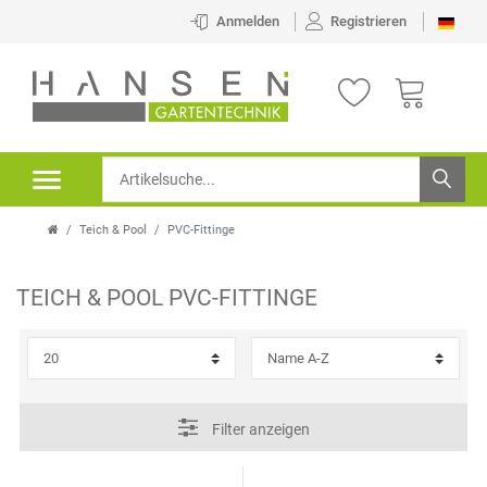
×
Anmelden
Registrieren
FILTER
K
H
A
E
T
R
Teich & Pool
PVC-Fittinge
E
S
G
T
TEICH & POOL
PVC-FITTINGE
O
E
P
R
L
R
I
L
E
Filter anzeigen
E
E
I