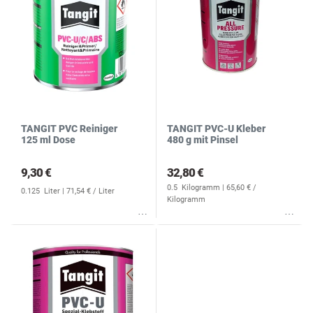
TANGIT PVC Reiniger
TANGIT PVC-U Kleber
125 ml Dose
480 g mit Pinsel
9,30 €
32,80 €
0.5
Kilogramm
| 65,60 € /
0.125
Liter
| 71,54 € / Liter
Kilogramm
Wunschliste
Wunschliste