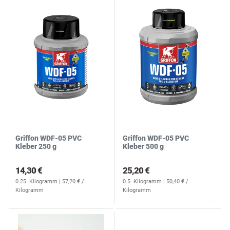
N
R
S
Griffon WDF-05 PVC
Griffon WDF-05 PVC
Kleber 250 g
Kleber 500 g
14,30 €
25,20 €
0.25
Kilogramm
| 57,20 € /
0.5
Kilogramm
| 50,40 € /
Kilogramm
Kilogramm
Wunschliste
Wunschliste