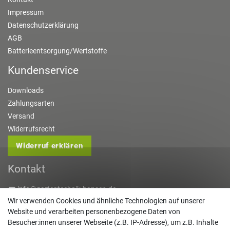
Impressum
Datenschutzerklärung
AGB
Batterieentsorgung/Wertstoffe
Kundenservice
Downloads
Zahlungsarten
Versand
Widerrufsrecht
Widerruf erklären
Kontakt
info@gartentechnik-hansen.de
Wir verwenden Cookies und ähnliche Technologien auf unserer
0481 8565-0
Website und verarbeiten personenbezogene Daten von
Mo. - Do. 08:00 - 17:00 | Fr. 8:00 - 15:00
Besucher:innen unserer Webseite (z.B. IP-Adresse), um z.B. Inhalte