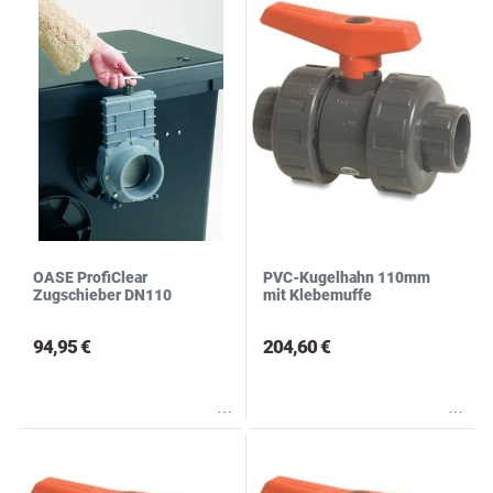
OASE ProfiClear
PVC-Kugelhahn 110mm
Zugschieber DN110
mit Klebemuffe
94,95 €
204,60 €
Wunschliste
Wunschliste