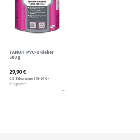
TANGIT PVC-U Kleber
500 g
29,90 €
0.5
Kilogramm
| 59,80 € /
Kilogramm
Wunschliste