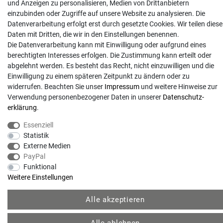
und Anzeigen zu personalisieren, Medien von Drittanbietern
Anrufe aus dem dt. Festnetz zum Ortstarif, Preise aus dem Mobilfunknetz ggf.
einzubinden oder Zugriffe auf unsere Website zu analysieren. Die
abweichend (abhängig vom Provider).
Datenverarbeitung erfolgt erst durch gesetzte Cookies. Wir teilen diese
Daten mit Dritten, die wir in den Einstellungen benennen.
Die Datenverarbeitung kann mit Einwilligung oder aufgrund eines
berechtigten Interesses erfolgen. Die Zustimmung kann erteilt oder
abgelehnt werden. Es besteht das Recht, nicht einzuwilligen und die
Einwilligung zu einem späteren Zeitpunkt zu ändern oder zu
widerrufen. Beachten Sie unser
Impressum
und weitere Hinweise zur
Verwendung personenbezogener Daten in unserer
Daten­schutz­
erklärung
.
Essenziell
© Copyright 2026 | Alle Rechte vorbehalten. - Gartentechnik Hansen | Realisation
Statistik
Externe Medien
PayPal
colornativ /
Funktional
Weitere Einstellungen
Alle akzeptieren
Alle ablehnen