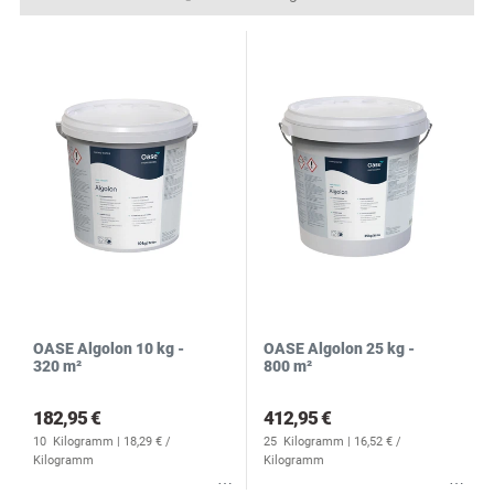
N
R
S
OASE Algolon 10 kg -
OASE Algolon 25 kg -
320 m²
800 m²
182,95 €
412,95 €
10
Kilogramm
| 18,29 € /
25
Kilogramm
| 16,52 € /
Kilogramm
Kilogramm
Wunschliste
Wunschliste