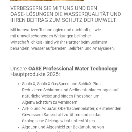
VERBESSERN SIE MIT UNS UND DEN
OASE- LÖSUNGEN DIE WASSERQUALITÄT UND
IHREN BEITRAG ZUM SCHUTZ DER UMWELT
Mit innovativen Technologien und nachhaltig - wie
mit umweltschonenden Wirkungen bei hoher
Wirtschaftlichkeit - sind wir Ihr Partner beim Sediment
behandeln, Wasser aufbereiten, Belüften und Analysieren.
Unsere
OASE Professional Water Technology
Hauptprodukte 2025:
SchlixX, SchlixX OxySpeed und SchlixX Plus:
Reduzieren Schlamm und Sedimentablagerungen auf
natürliche Weise und binden Phosphor, um
Algenwachstum zu verhindern.
AirFlo und AquaAir: Oberflächenbelüfter, die stehenden
Gewässern Sauerstoff zuführen und so das
ökologische Gleichgewicht unterstützen.
AlgoLon und Algoshield zur Bekämpfung von