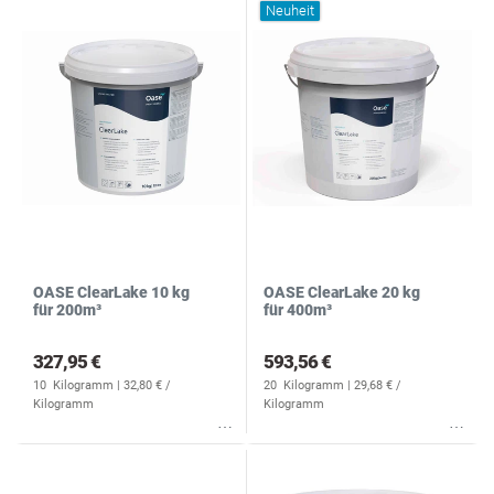
Neuheit
OASE ClearLake 10 kg
OASE ClearLake 20 kg
für 200m³
für 400m³
327,95 €
593,56 €
10
Kilogramm
| 32,80 € /
20
Kilogramm
| 29,68 € /
Kilogramm
Kilogramm
Wunschliste
Wunschliste