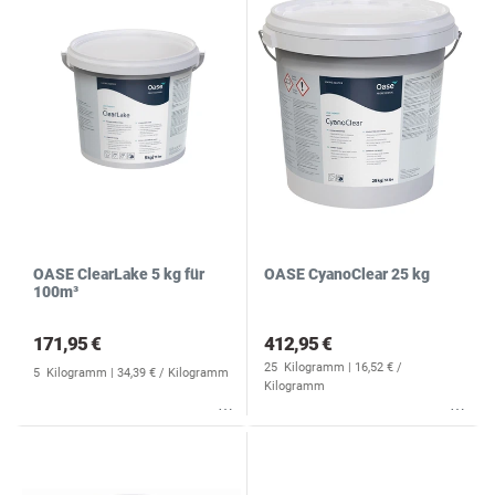
OASE ClearLake 5 kg für
OASE CyanoClear 25 kg
100m³
171,95 €
412,95 €
25
Kilogramm
| 16,52 € /
5
Kilogramm
| 34,39 € / Kilogramm
Kilogramm
Wunschliste
Wunschliste