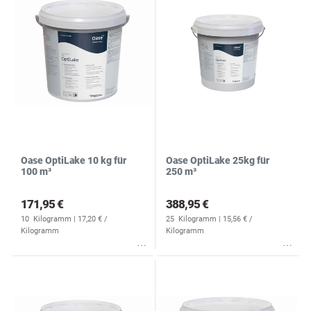
Oase OptiLake 10 kg für
Oase OptiLake 25kg für
100 m³
250 m³
171,95 €
388,95 €
10
Kilogramm
| 17,20 € /
25
Kilogramm
| 15,56 € /
Kilogramm
Kilogramm
Wunschliste
Wunschliste