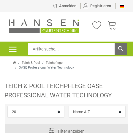
×
Anmelden
Registrieren
FILTER
K
H
A
E
T
R
Teich & Pool
Teichpflege
E
S
OASE Professional Water Technology
G
T
TEICH & POOL
TEICHPFLEGE
OASE
O
E
P
PROFESSIONAL WATER TECHNOLOGY
R
L
R
I
L
E
E
E
I
Filter anzeigen