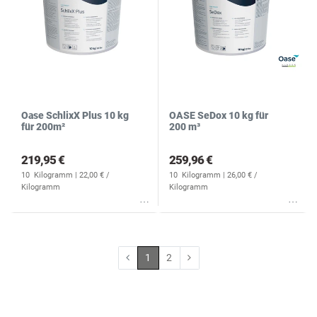
Oase SchlixX Plus 10 kg
OASE SeDox 10 kg für
für 200m²
200 m³
219,95 €
259,96 €
10
Kilogramm
| 22,00 € /
10
Kilogramm
| 26,00 € /
Kilogramm
Kilogramm
Wunschliste
Wunschliste
1
2