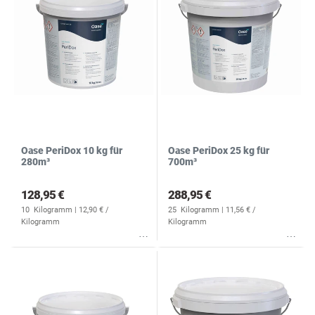
Oase PeriDox 10 kg für
Oase PeriDox 25 kg für
280m³
700m³
128,95 €
288,95 €
10
Kilogramm
| 12,90 € /
25
Kilogramm
| 11,56 € /
Kilogramm
Kilogramm
Wunschliste
Wunschliste