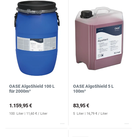
OASE AlgoShield 100 L
OASE AlgoShield 5 L
für 2000m³
100m³
1.159,95 €
83,95 €
100
Liter
| 11,60 € / Liter
5
Liter
| 16,79 € / Liter
Wunschliste
Wunschliste