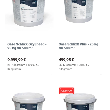
Oase SchlixX OxySpeed -
Oase SchlixX Plus - 25 kg
25 kg für 500 m²
für 500 m²
9.999,99 €
499,95 €
25
Kilogramm
| 400,00 € /
25
Kilogramm
| 20,00 € /
Kilogramm
Kilogramm
Wunschliste
Wunschliste