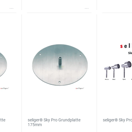
Wunschliste
Wunschliste
tte
seliger® Sky Pro Grundplatte
seliger® Sky P
175mm