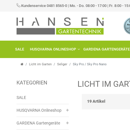
×
Kundenservice 0481 8565-0
|
Mo. - Do. 08:00 - 17:00 | Fr. 8:00 - 15
FILTER
H
E
SALE
HUSQVARNA ONLINESHOP
GARDENA GARTENGERÄTE
R
S
Licht im Garten
Seliger
Sky Pro / Sky Pro Nano
T
LICHT IM GA
KATEGORIEN
E
P
L
R
SALE
19 Artikel
L
E
HUSQVARNA Onlineshop
E
I
GARDENA Gartengeräte