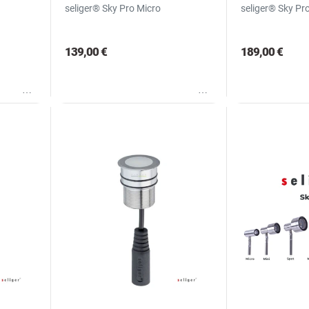
seliger® Sky Pro Micro
seliger® Sky Pr
139,00 €
189,00 €
Wunschliste
Wunschliste