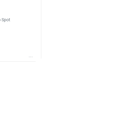
o Spot
Wunschliste