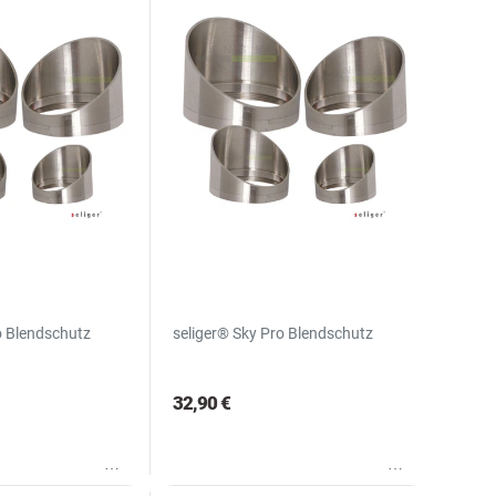
o Blendschutz
seliger® Sky Pro Blendschutz
32,90 €
Wunschliste
Wunschliste