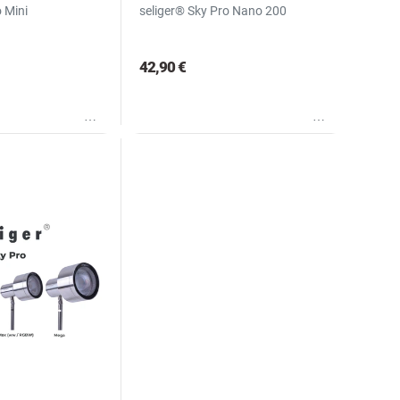
o Mini
seliger® Sky Pro Nano 200
42,90 €
Wunschliste
Wunschliste