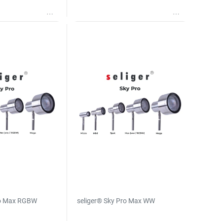
Wunschliste
Wunschliste
ro Max RGBW
seliger® Sky Pro Max WW