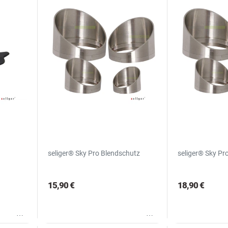
seliger® Sky Pro Blendschutz
seliger® Sky Pr
15,90 €
18,90 €
Wunschliste
Wunschliste