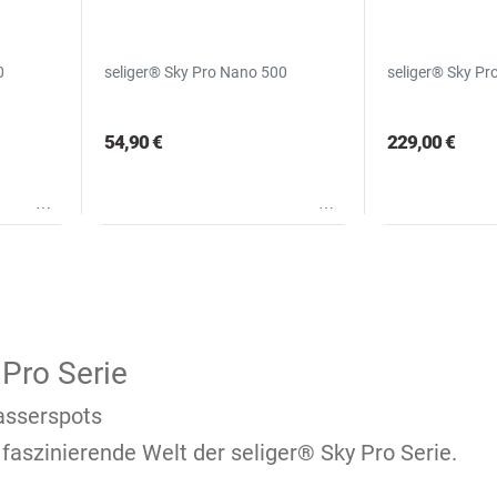
0
seliger® Sky Pro Nano 500
seliger® Sky Pr
54,90 €
229,00 €
Wunschliste
Wunschliste
 Pro Serie
asserspots
 faszinierende Welt der seliger® Sky Pro Serie.