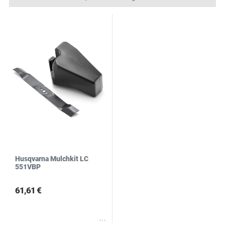
R
S
Husqvarna Mulchkit LC
551VBP
61,61 €
Wunschliste