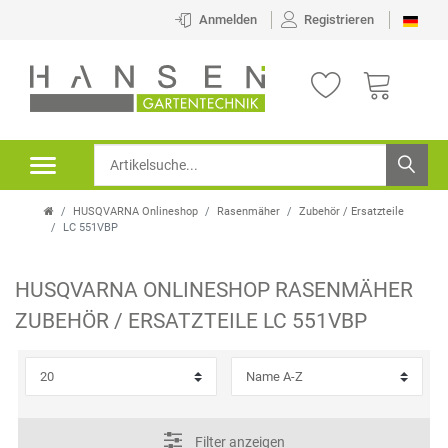
×
Anmelden
Registrieren
FILTER
H
E
R
HUSQVARNA Onlineshop
Rasenmäher
Zubehör / Ersatzteile
S
LC 551VBP
T
HUSQVARNA ONLINESHOP
RASENMÄHER
E
P
ZUBEHÖR / ERSATZTEILE
LC 551VBP
L
R
L
E
E
I
Filter anzeigen