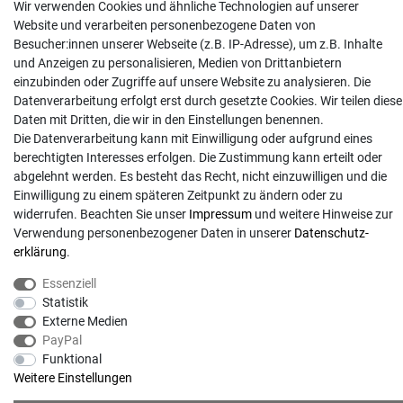
Wir verwenden Cookies und ähnliche Technologien auf unserer
Kontakt
Website und verarbeiten personenbezogene Daten von
Besucher:innen unserer Webseite (z.B. IP-Adresse), um z.B. Inhalte
info@gartentechnik-hansen.de
und Anzeigen zu personalisieren, Medien von Drittanbietern
einzubinden oder Zugriffe auf unsere Website zu analysieren. Die
0481 8565-0
Datenverarbeitung erfolgt erst durch gesetzte Cookies. Wir teilen diese
Mo. - Do. 08:00 - 17:00 | Fr. 8:00 - 15:00
Daten mit Dritten, die wir in den Einstellungen benennen.
Die Datenverarbeitung kann mit Einwilligung oder aufgrund eines
Anrufe aus dem dt. Festnetz zum Ortstarif, Preise aus dem Mobilfunknetz ggf.
berechtigten Interesses erfolgen. Die Zustimmung kann erteilt oder
abweichend (abhängig vom Provider).
abgelehnt werden. Es besteht das Recht, nicht einzuwilligen und die
Einwilligung zu einem späteren Zeitpunkt zu ändern oder zu
widerrufen. Beachten Sie unser
Impressum
und weitere Hinweise zur
Verwendung personenbezogener Daten in unserer
Daten­schutz­
erklärung
.
Essenziell
Statistik
Externe Medien
PayPal
Funktional
© Copyright 2026 | Alle Rechte vorbehalten. - Gartentechnik Hansen | Realisation
Weitere Einstellungen