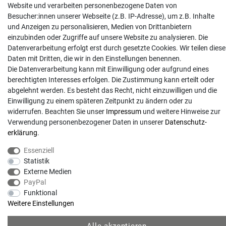
Website und verarbeiten personenbezogene Daten von
0481 8565-0
Besucher:innen unserer Webseite (z.B. IP-Adresse), um z.B. Inhalte
Mo. - Do. 08:00 - 17:00 | Fr. 8:00 - 15:00
und Anzeigen zu personalisieren, Medien von Drittanbietern
einzubinden oder Zugriffe auf unsere Website zu analysieren. Die
Anrufe aus dem dt. Festnetz zum Ortstarif, Preise aus dem Mobilfunknetz ggf.
Datenverarbeitung erfolgt erst durch gesetzte Cookies. Wir teilen diese
abweichend (abhängig vom Provider).
Daten mit Dritten, die wir in den Einstellungen benennen.
Die Datenverarbeitung kann mit Einwilligung oder aufgrund eines
berechtigten Interesses erfolgen. Die Zustimmung kann erteilt oder
abgelehnt werden. Es besteht das Recht, nicht einzuwilligen und die
Einwilligung zu einem späteren Zeitpunkt zu ändern oder zu
widerrufen. Beachten Sie unser
Impressum
und weitere Hinweise zur
Verwendung personenbezogener Daten in unserer
Daten­schutz­
erklärung
.
Essenziell
Statistik
Externe Medien
© Copyright 2026 | Alle Rechte vorbehalten. - Gartentechnik Hansen | Realisation
PayPal
Funktional
colornativ /
Weitere Einstellungen