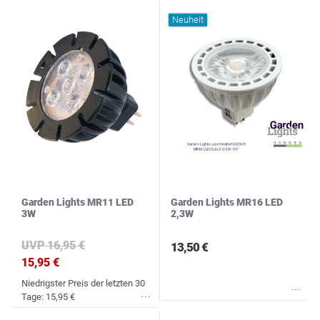
Neuheit
Garden Lights MR11 LED
Garden Lights MR16 LED
3W
2,3W
UVP 16,95 €
13,50 €
15,95 €
Niedrigster Preis der letzten 30
Wunschliste
Tage:
15,95 €
Wunschliste