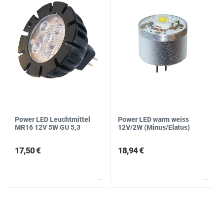
Power LED Leuchtmittel
Power LED warm weiss
MR16 12V 5W GU 5,3
12V/2W (Minus/Elatus)
17,50 €
18,94 €
Wunschliste
Wunschliste