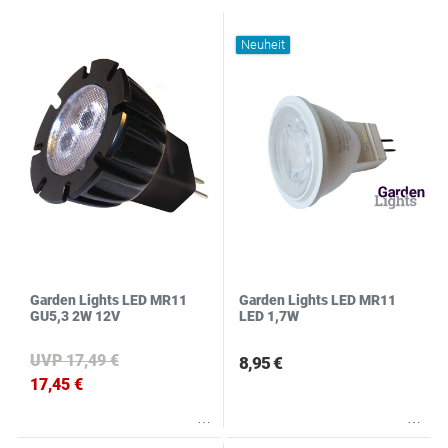
N
S
Neuheit
Garden Lights LED MR11
Garden Lights LED MR11
GU5,3 2W 12V
LED 1,7W
UVP 17,49 €
8,95 €
17,45 €
Wunschliste
Wunschliste