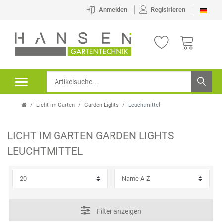
×
Anmelden
Registrieren
FILTER
K
A
T
Licht im Garten
Garden Lights
Leuchtmittel
E
G
LICHT IM GARTEN
GARDEN LIGHTS
O
P
LEUCHTMITTEL
R
R
I
E
E
I
Filter anzeigen