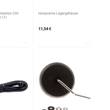
station 230
Husqvarna Lagergehäuse
r (1)
11,54 €
Wunschliste
Wunschliste