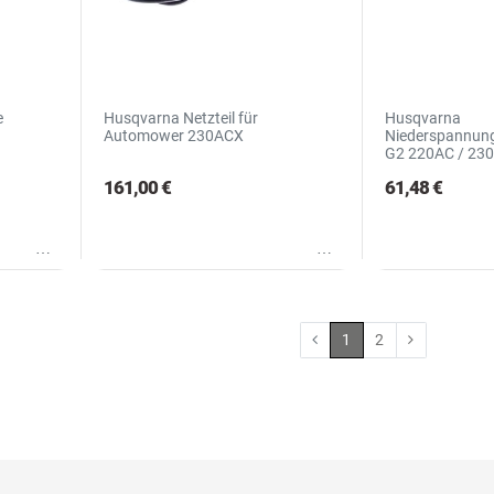
e
Husqvarna Netzteil für
Husqvarna
Automower 230ACX
Niederspannun
G2 220AC / 23
161,00 €
61,48 €
Wunschliste
Wunschliste
1
2