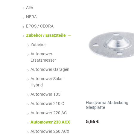
N
R
S
Alle
NERA
EPOS / CEORA
Zubehör / Ersatzteile
Zubehör
Automower
Ersatzmesser
Automower Garagen
Automower Solar
Hybrid
Automower 105
Husqvarna Abdeckung
Automower 210 C
Gleitplatte
Automower 220 AC
5,66 €
Automower 230 ACX
Automower 260 ACX