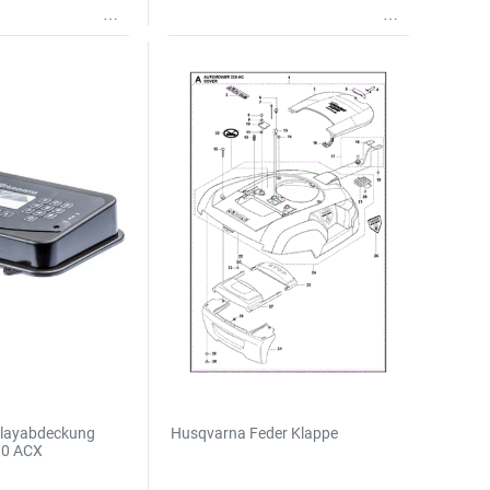
Wunschliste
Wunschliste
playabdeckung
Husqvarna Feder Klappe
230 ACX