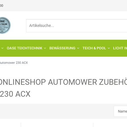
:00
OASE TEICHTECHNIK
BEWÄSSERUNG
TEICH & POOL
LICHT 
Automower 230 ACX
ONLINESHOP
AUTOMOWER
ZUBEHÖ
230 ACX