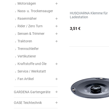
Motorsägen
Nass- u. Trockensauger
HUSQVARNA Klemme für
Ladestation
Rasenmäher
Rider / Zero Turn
3,51 €
Sensen & Trimmer
Traktoren
Trennschleifer
Vertikutierer
Kraftstoffe und Öle
Service / Werkstatt
Fan Artikel
GARDENA Gartengeräte
OASE Teichtechnik