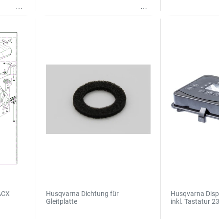
Wunschliste
Wunschliste
ACX
Husqvarna Dichtung für
Husqvarna Dis
Gleitplatte
inkl. Tastatur 