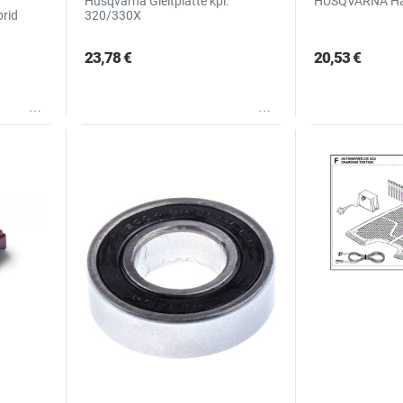
Husqvarna Gleitplatte kpl.
HUSQVARNA Hak
rid
320/330X
23,78 €
20,53 €
Wunschliste
Wunschliste