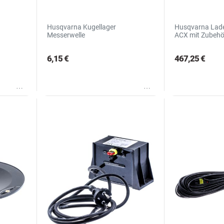
Husqvarna Kugellager
Husqvarna Lade
Messerwelle
ACX mit Zubehö
6,15 €
467,25 €
Wunschliste
Wunschliste