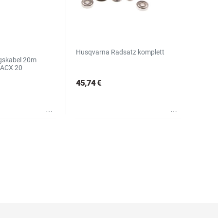
Husqvarna Radsatz komplett
gskabel 20m
0ACX 20
45,74 €
Wunschliste
Wunschliste