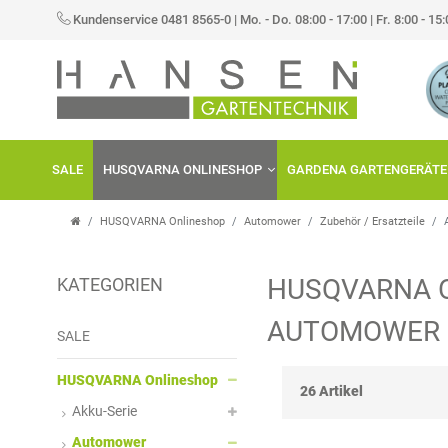
×
Kundenservice 0481 8565-0
|
Mo. - Do. 08:00 - 17:00 | Fr. 8:00 - 15
FILTER
K
H
A
E
SALE
HUSQVARNA ONLINESHOP
GARDENA GARTENGERÄTE
T
R
E
S
HUSQVARNA Onlineshop
Automower
Zubehör / Ersatzteile
G
T
HUSQVARNA 
KATEGORIEN
O
E
P
AUTOMOWER 
R
L
R
SALE
I
L
E
HUSQVARNA Onlineshop
26 Artikel
Akku-Serie
E
E
I
Automower