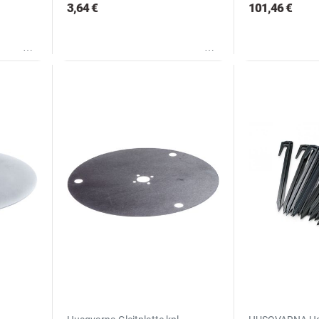
3,64 €
101,46 €
Wunschliste
Wunschliste