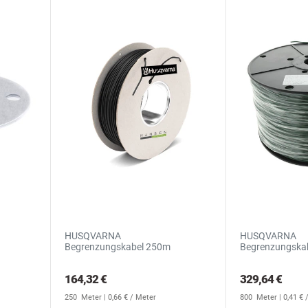
HUSQVARNA
HUSQVARNA
Begrenzungskabel 250m
Begrenzungska
164,32 €
329,64 €
250
Meter
| 0,66 € / Meter
800
Meter
| 0,41 €