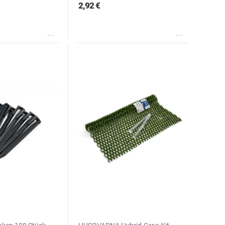
2,92 €
Wunschliste
Wunschliste