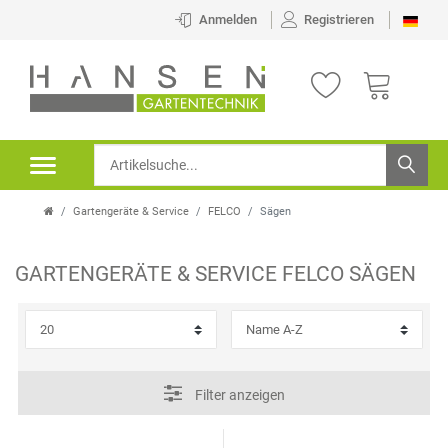
×
Anmelden
Registrieren
FILTER
P
R
E
Gartengeräte & Service
FELCO
Sägen
I
S
GARTENGERÄTE & SERVICE
FELCO
SÄGEN
Filter anzeigen