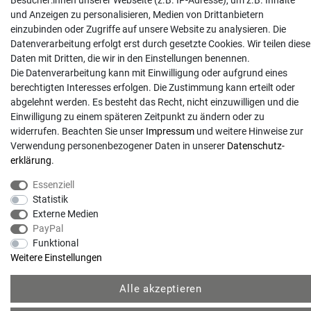
Besucher:innen unserer Webseite (z.B. IP-Adresse), um z.B. Inhalte
und Anzeigen zu personalisieren, Medien von Drittanbietern
info@gartentechnik-hansen.de
einzubinden oder Zugriffe auf unsere Website zu analysieren. Die
0481 8565-0
Datenverarbeitung erfolgt erst durch gesetzte Cookies. Wir teilen diese
Mo. - Do. 08:00 - 17:00 | Fr. 8:00 - 15:00
Daten mit Dritten, die wir in den Einstellungen benennen.
Die Datenverarbeitung kann mit Einwilligung oder aufgrund eines
Anrufe aus dem dt. Festnetz zum Ortstarif, Preise aus dem Mobilfunknetz ggf.
berechtigten Interesses erfolgen. Die Zustimmung kann erteilt oder
abweichend (abhängig vom Provider).
abgelehnt werden. Es besteht das Recht, nicht einzuwilligen und die
Einwilligung zu einem späteren Zeitpunkt zu ändern oder zu
widerrufen. Beachten Sie unser
Impressum
und weitere Hinweise zur
Verwendung personenbezogener Daten in unserer
Daten­schutz­
erklärung
.
Essenziell
Statistik
Externe Medien
PayPal
Funktional
© Copyright 2026 | Alle Rechte vorbehalten. - Gartentechnik Hansen | Realisation
Weitere Einstellungen
Alle akzeptieren
colornativ /