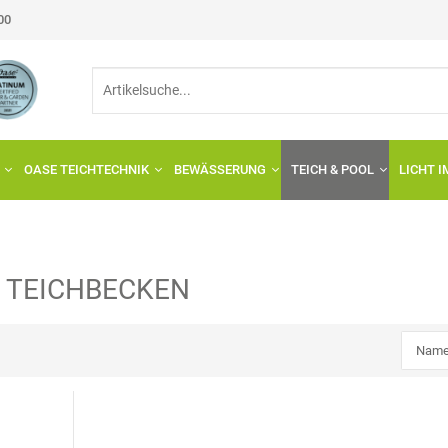
:00
OASE TEICHTECHNIK
BEWÄSSERUNG
TEICH & POOL
LICHT 
L
TEICHBECKEN