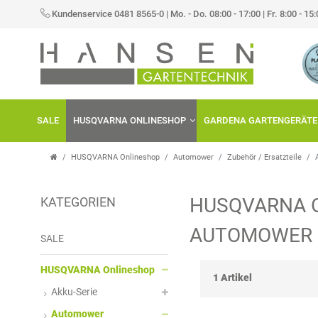
×
Kundenservice 0481 8565-0
|
Mo. - Do. 08:00 - 17:00 | Fr. 8:00 - 15
FILTER
K
H
A
E
SALE
HUSQVARNA ONLINESHOP
GARDENA GARTENGERÄTE
T
R
E
S
HUSQVARNA Onlineshop
Automower
Zubehör / Ersatzteile
G
T
HUSQVARNA 
KATEGORIEN
O
E
P
AUTOMOWER 
R
L
R
SALE
I
L
E
HUSQVARNA Onlineshop
1 Artikel
Akku-Serie
E
E
I
Automower