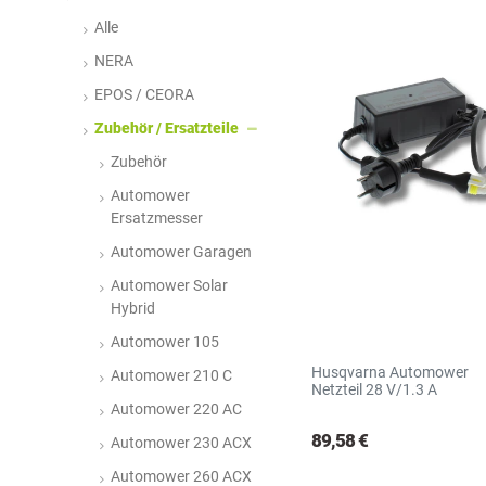
N
R
S
Alle
NERA
EPOS / CEORA
Zubehör / Ersatzteile
Zubehör
Automower
Ersatzmesser
Automower Garagen
Automower Solar
Hybrid
Automower 105
Husqvarna Automower
Automower 210 C
Netzteil 28 V/1.3 A
Automower 220 AC
89,58 €
Automower 230 ACX
Automower 260 ACX