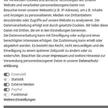
Wir verwenden Cookies und ähnliche Technologien auf unserer
0481 8565-0
Website und verarbeiten personenbezogene Daten von
Mo. - Do. 08:00 - 17:00 | Fr. 8:00 - 15:00
Besucher:innen unserer Webseite (z.B. IP-Adresse), um z.B. Inhalte
und Anzeigen zu personalisieren, Medien von Drittanbietern
Anrufe aus dem dt. Festnetz zum Ortstarif, Preise aus dem Mobilfunknetz ggf.
einzubinden oder Zugriffe auf unsere Website zu analysieren. Die
abweichend (abhängig vom Provider).
Datenverarbeitung erfolgt erst durch gesetzte Cookies. Wir teilen diese
Daten mit Dritten, die wir in den Einstellungen benennen.
Die Datenverarbeitung kann mit Einwilligung oder aufgrund eines
berechtigten Interesses erfolgen. Die Zustimmung kann erteilt oder
abgelehnt werden. Es besteht das Recht, nicht einzuwilligen und die
Einwilligung zu einem späteren Zeitpunkt zu ändern oder zu
widerrufen. Beachten Sie unser
Impressum
und weitere Hinweise zur
Verwendung personenbezogener Daten in unserer
Daten­schutz­
erklärung
.
Essenziell
© Copyright 2026 | Alle Rechte vorbehalten. - Gartentechnik Hansen | Realisation
Statistik
Externe Medien
PayPal
colornativ /
Funktional
Weitere Einstellungen