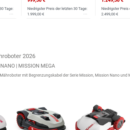
999,50 €
1.249,50 €
 30 Tage:
Niedrigster Preis der letzten 30 Tage:
Niedrigster Preis 
1.999,00 €
2.499,00 €
Wunschliste
Wunschliste
hroboter 2026
N NANO | MISSION MEGA
S Mähroboter mit Begrenzungskabel der Serie Mission, Mission Nano und 