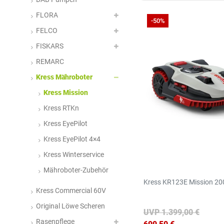
FLORA
-50%
FELCO
FISKARS
REMARC
Kress Mähroboter
Kress Mission
Kress RTKn
Kress EyePilot
Kress EyePilot 4×4
Kress Winterservice
Mähroboter-Zubehör
Kress KR123E Mission 20
Kress Commercial 60V
Original Löwe Scheren
UVP 1.399,00 €
Rasenpflege