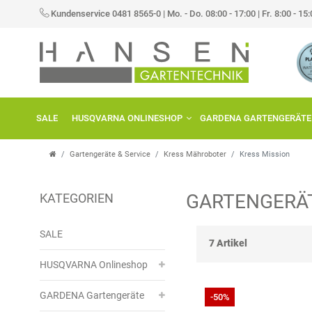
×
Kundenservice 0481 8565-0
|
Mo. - Do. 08:00 - 17:00 | Fr. 8:00 - 15
FILTER
K
A
SALE
HUSQVARNA ONLINESHOP
GARDENA GARTENGERÄTE
T
E
Gartengeräte & Service
Kress Mähroboter
Kress Mission
G
GARTENGERÄT
KATEGORIEN
O
P
R
R
SALE
7 Artikel
I
E
HUSQVARNA Onlineshop
E
I
GARDENA Gartengeräte
-50%