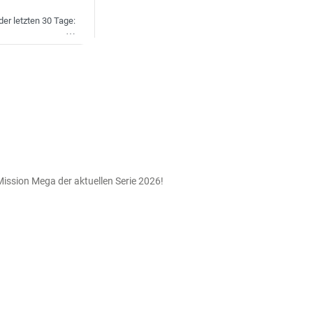
der letzten 30 Tage:
Wunschliste
Mission Mega der aktuellen Serie 2026!