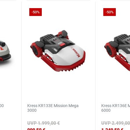
-50%
-50%
00
Kress KR133E Mission Mega
Kress KR136E 
3000
6000
UVP 1.999,00 €
UVP 2.499,00