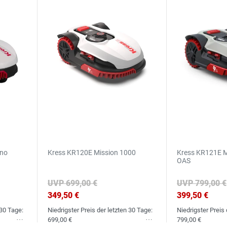
ano
Kress KR120E Mission 1000
Kress KR121E M
OAS
UVP 699,00 €
UVP 799,00 €
349,50 €
399,50 €
 30 Tage:
Niedrigster Preis der letzten 30 Tage:
Niedrigster Preis 
699,00 €
799,00 €
Wunschliste
Wunschliste