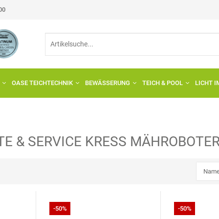
:00
OASE TEICHTECHNIK
BEWÄSSERUNG
TEICH & POOL
LICHT 
E & SERVICE
KRESS MÄHROBOTE
-50%
-50%