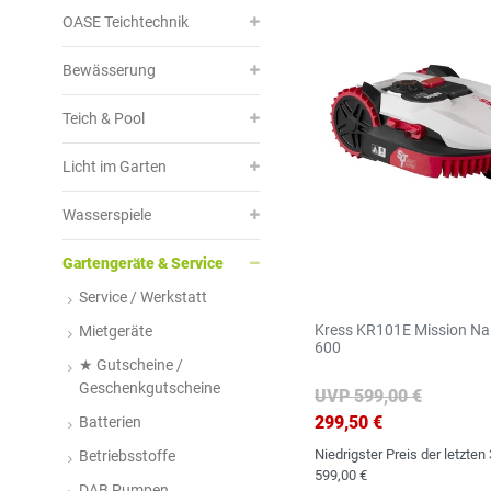
N
S
OASE Teichtechnik
Bewässerung
Teich & Pool
Licht im Garten
Wasserspiele
Gartengeräte & Service
Service / Werkstatt
Kress KR101E Mission N
Mietgeräte
600
★ Gutscheine /
Geschenkgutscheine
UVP 599,00 €
299,50 €
Batterien
Niedrigster Preis der letzten
Betriebsstoffe
599,00 €
DAB Pumpen