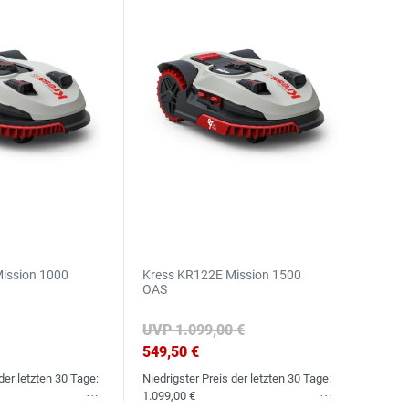
ission 1000
Kress KR122E Mission 1500
OAS
UVP 1.099,00 €
549,50 €
der letzten 30 Tage:
Niedrigster Preis der letzten 30 Tage:
1.099,00 €
Wunschliste
Wunschliste