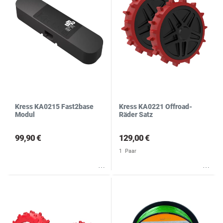
Kress KA0215 Fast2base
Kress KA0221 Offroad-
Modul
Räder Satz
99,90 €
129,00 €
1
Paar
Wunschliste
Wunschliste