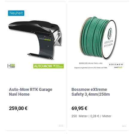
Neuheit
Auto-Mow RTK Garage
Bossmow eXtreme
Navi Home
Safety 3,4mm|250m
259,00 €
69,95 €
250
Meter
| 0,28 € / Meter
Wunschliste
Wunschliste