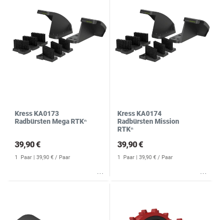
Kress KA0173
Kress KA0174
Radbürsten Mega RTKⁿ
Radbürsten Mission
RTKⁿ
39,90 €
39,90 €
1
Paar
| 39,90 € / Paar
1
Paar
| 39,90 € / Paar
Wunschliste
Wunschliste