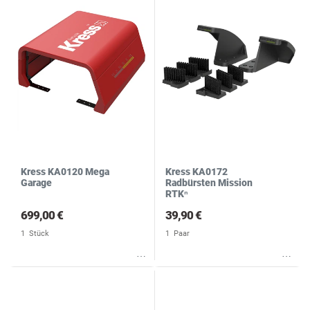
Kress KA0120 Mega
Kress KA0172
Garage
Radbürsten Mission
RTKⁿ
699,00 €
39,90 €
1
Stück
1
Paar
Wunschliste
Wunschliste