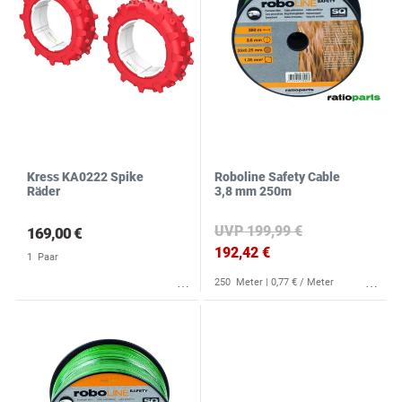
Kress KA0222 Spike
Roboline Safety Cable
Räder
3,8 mm 250m
UVP 199,99 €
169,00 €
192,42 €
1
Paar
250
Meter
| 0,77 € / Meter
Wunschliste
Wunschliste