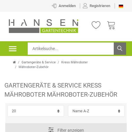
×
Anmelden
Registrieren
FILTER
K
A
T
Gartengeräte & Service
Kress Mähroboter
E
Mähroboter-Zubehör
G
GARTENGERÄTE & SERVICE
KRESS
O
P
MÄHROBOTER
MÄHROBOTER-ZUBEHÖR
R
R
I
E
E
I
Filter anzeigen