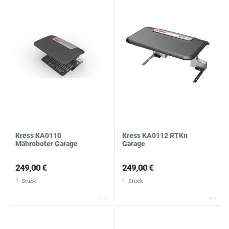
Kress KA0110
Kress KA0112 RTKn
Mähroboter Garage
Garage
249,00 €
249,00 €
1
Stück
1
Stück
Wunschliste
Wunschliste