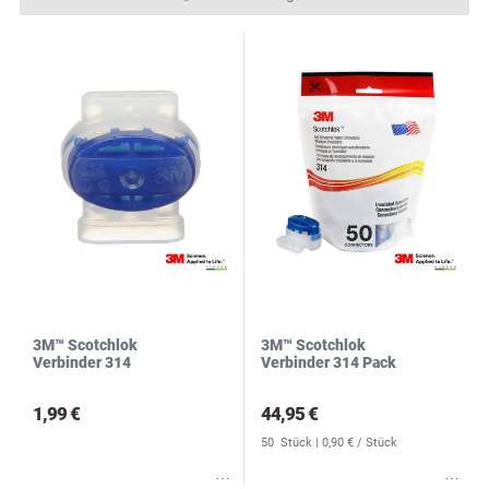
N
S
3M™ Scotchlok
3M™ Scotchlok
Verbinder 314
Verbinder 314 Pack
1,99 €
44,95 €
50
Stück
| 0,90 € / Stück
Wunschliste
Wunschliste