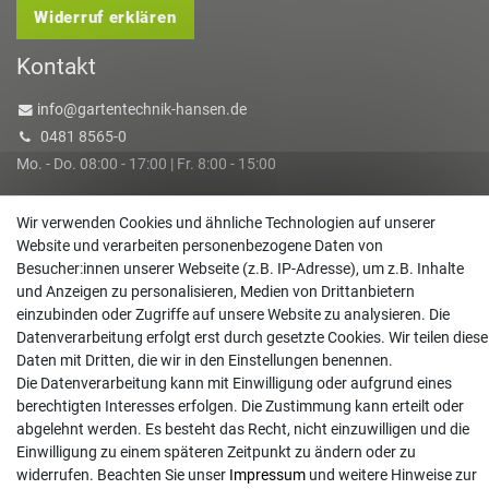
Widerruf erklären
Kontakt
info@gartentechnik-hansen.de
0481 8565-0
Mo. - Do. 08:00 - 17:00 | Fr. 8:00 - 15:00
Anrufe aus dem dt. Festnetz zum Ortstarif, Preise aus dem Mobilfunknetz ggf.
Wir verwenden Cookies und ähnliche Technologien auf unserer
abweichend (abhängig vom Provider).
Website und verarbeiten personenbezogene Daten von
Besucher:innen unserer Webseite (z.B. IP-Adresse), um z.B. Inhalte
und Anzeigen zu personalisieren, Medien von Drittanbietern
einzubinden oder Zugriffe auf unsere Website zu analysieren. Die
Datenverarbeitung erfolgt erst durch gesetzte Cookies. Wir teilen diese
Daten mit Dritten, die wir in den Einstellungen benennen.
Die Datenverarbeitung kann mit Einwilligung oder aufgrund eines
berechtigten Interesses erfolgen. Die Zustimmung kann erteilt oder
abgelehnt werden. Es besteht das Recht, nicht einzuwilligen und die
Einwilligung zu einem späteren Zeitpunkt zu ändern oder zu
widerrufen. Beachten Sie unser
Impressum
und weitere Hinweise zur
© Copyright 2026 | Alle Rechte vorbehalten. - Gartentechnik Hansen | Realisation