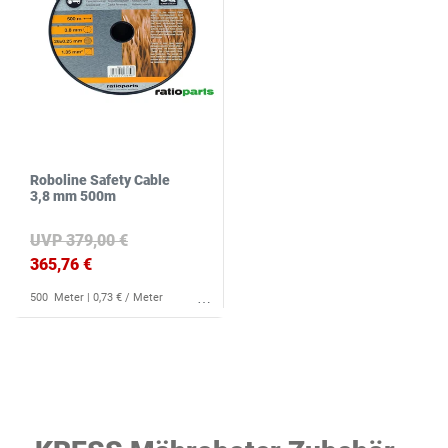
Roboline Safety Cable
3,8 mm 500m
UVP 379,00 €
365,76 €
500
Meter
| 0,73 € / Meter
Wunschliste