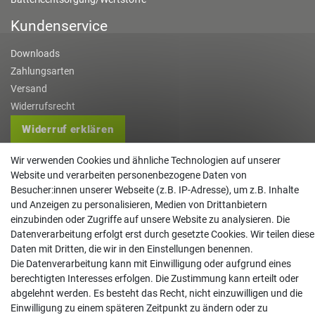
Kundenservice
Downloads
Zahlungsarten
Versand
Widerrufsrecht
Widerruf erklären
Kontakt
Wir verwenden Cookies und ähnliche Technologien auf unserer
Website und verarbeiten personenbezogene Daten von
info@gartentechnik-hansen.de
Besucher:innen unserer Webseite (z.B. IP-Adresse), um z.B. Inhalte
und Anzeigen zu personalisieren, Medien von Drittanbietern
0481 8565-0
einzubinden oder Zugriffe auf unsere Website zu analysieren. Die
Mo. - Do. 08:00 - 17:00 | Fr. 8:00 - 15:00
Datenverarbeitung erfolgt erst durch gesetzte Cookies. Wir teilen diese
Daten mit Dritten, die wir in den Einstellungen benennen.
Anrufe aus dem dt. Festnetz zum Ortstarif, Preise aus dem Mobilfunknetz ggf.
Die Datenverarbeitung kann mit Einwilligung oder aufgrund eines
abweichend (abhängig vom Provider).
berechtigten Interesses erfolgen. Die Zustimmung kann erteilt oder
abgelehnt werden. Es besteht das Recht, nicht einzuwilligen und die
Einwilligung zu einem späteren Zeitpunkt zu ändern oder zu