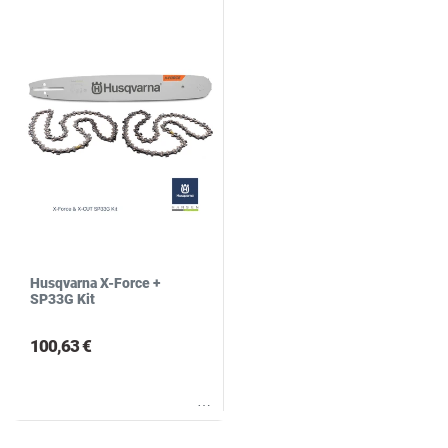
Husqvarna X-Force +
SP33G Kit
100,63 €
Wunschliste