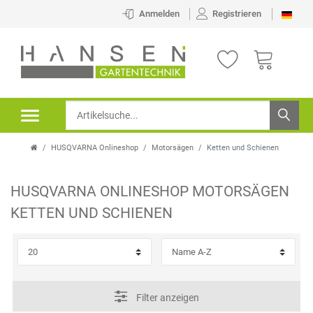
×
Anmelden
Registrieren
FILTER
H
E
R
HUSQVARNA Onlineshop
Motorsägen
Ketten und Schienen
S
T
HUSQVARNA ONLINESHOP
MOTORSÄGEN
E
P
KETTEN UND SCHIENEN
L
R
L
E
E
I
Filter anzeigen