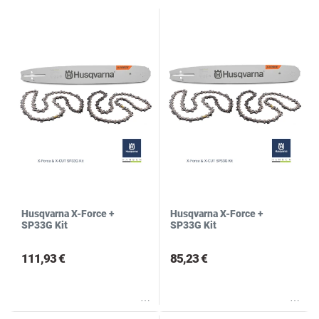
R
S
Husqvarna X-Force +
Husqvarna X-Force +
SP33G Kit
SP33G Kit
111,93 €
85,23 €
Wunschliste
Wunschliste