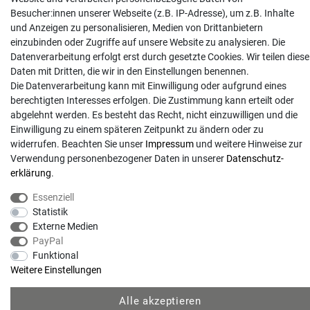
Anrufe aus dem dt. Festnetz zum Ortstarif, Preise aus dem Mobilfunknetz ggf.
Besucher:innen unserer Webseite (z.B. IP-Adresse), um z.B. Inhalte
abweichend (abhängig vom Provider).
und Anzeigen zu personalisieren, Medien von Drittanbietern
einzubinden oder Zugriffe auf unsere Website zu analysieren. Die
Datenverarbeitung erfolgt erst durch gesetzte Cookies. Wir teilen diese
Daten mit Dritten, die wir in den Einstellungen benennen.
Die Datenverarbeitung kann mit Einwilligung oder aufgrund eines
berechtigten Interesses erfolgen. Die Zustimmung kann erteilt oder
abgelehnt werden. Es besteht das Recht, nicht einzuwilligen und die
Einwilligung zu einem späteren Zeitpunkt zu ändern oder zu
widerrufen. Beachten Sie unser
Impressum
und weitere Hinweise zur
Verwendung personenbezogener Daten in unserer
Daten­schutz­
erklärung
.
© Copyright 2026 | Alle Rechte vorbehalten. - Gartentechnik Hansen | Realisation
Essenziell
Statistik
colornativ /
Externe Medien
PayPal
Funktional
Weitere Einstellungen
Alle akzeptieren