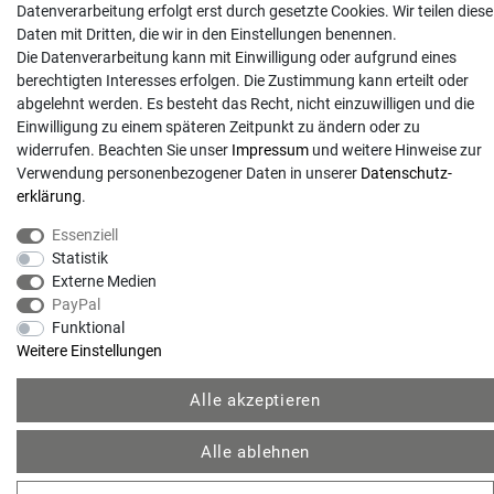
Datenverarbeitung erfolgt erst durch gesetzte Cookies. Wir teilen diese
Anrufe aus dem dt. Festnetz zum Ortstarif, Preise aus dem Mobilfunknetz ggf.
Daten mit Dritten, die wir in den Einstellungen benennen.
abweichend (abhängig vom Provider).
Die Datenverarbeitung kann mit Einwilligung oder aufgrund eines
berechtigten Interesses erfolgen. Die Zustimmung kann erteilt oder
abgelehnt werden. Es besteht das Recht, nicht einzuwilligen und die
Einwilligung zu einem späteren Zeitpunkt zu ändern oder zu
widerrufen. Beachten Sie unser
Impressum
und weitere Hinweise zur
Verwendung personenbezogener Daten in unserer
Daten­schutz­
erklärung
.
Essenziell
Statistik
Externe Medien
© Copyright 2026 | Alle Rechte vorbehalten. - Gartentechnik Hansen | Realisation
PayPal
Funktional
Weitere Einstellungen
colornativ /
Alle akzeptieren
Alle ablehnen