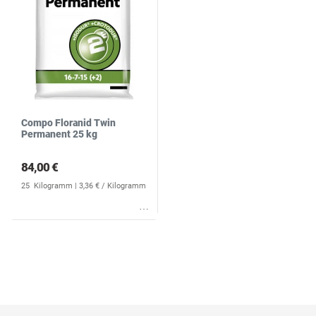
Compo Floranid Twin
Permanent 25 kg
84,00 €
25
Kilogramm
| 3,36 € / Kilogramm
Wunschliste