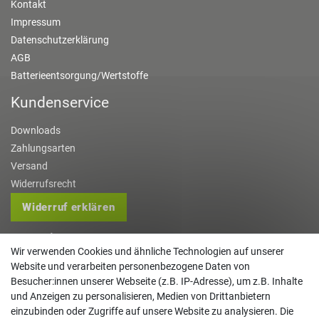
Kontakt
Impressum
Datenschutzerklärung
AGB
Batterieentsorgung/Wertstoffe
Kundenservice
Downloads
Zahlungsarten
Versand
Widerrufsrecht
Widerruf erklären
Kontakt
Wir verwenden Cookies und ähnliche Technologien auf unserer
Website und verarbeiten personenbezogene Daten von
info@gartentechnik-hansen.de
Besucher:innen unserer Webseite (z.B. IP-Adresse), um z.B. Inhalte
0481 8565-0
und Anzeigen zu personalisieren, Medien von Drittanbietern
Mo. - Do. 08:00 - 17:00 | Fr. 8:00 - 15:00
einzubinden oder Zugriffe auf unsere Website zu analysieren. Die