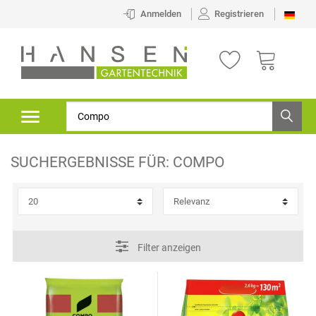
×
Anmelden
Registrieren
FILTER
K
A
T
E
SUCHERGEBNISSE FÜR:
COMPO
G
O
P
R
R
Filter anzeigen
I
E
E
I