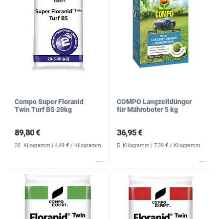
Compo Super Floranid
COMPO Langzeitdünger
Twin Turf BS 20kg
für Mähroboter 5 kg
89,80 €
36,95 €
20
Kilogramm
| 4,49 € / Kilogramm
5
Kilogramm
| 7,39 € / Kilogramm
Wunschliste
Wunschliste