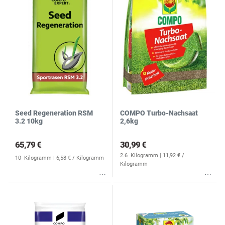
N
S
Seed Regeneration RSM
COMPO Turbo-Nachsaat
3.2 10kg
2,6kg
65,79 €
30,99 €
2.6
Kilogramm
| 11,92 € /
10
Kilogramm
| 6,58 € / Kilogramm
Kilogramm
Wunschliste
Wunschliste