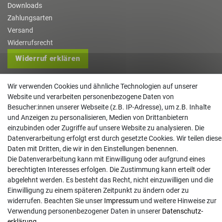
Downloads
Zahlungsarten
Versand
Widerrufsrecht
Widerruf erklären
Kontakt
Wir verwenden Cookies und ähnliche Technologien auf unserer
Website und verarbeiten personenbezogene Daten von
info@gartentechnik-hansen.de
Besucher:innen unserer Webseite (z.B. IP-Adresse), um z.B. Inhalte
0481 8565-0
und Anzeigen zu personalisieren, Medien von Drittanbietern
Mo. - Do. 08:00 - 17:00 | Fr. 8:00 - 15:00
einzubinden oder Zugriffe auf unsere Website zu analysieren. Die
Datenverarbeitung erfolgt erst durch gesetzte Cookies. Wir teilen diese
Anrufe aus dem dt. Festnetz zum Ortstarif, Preise aus dem Mobilfunknetz ggf.
Daten mit Dritten, die wir in den Einstellungen benennen.
abweichend (abhängig vom Provider).
Die Datenverarbeitung kann mit Einwilligung oder aufgrund eines
berechtigten Interesses erfolgen. Die Zustimmung kann erteilt oder
abgelehnt werden. Es besteht das Recht, nicht einzuwilligen und die
Einwilligung zu einem späteren Zeitpunkt zu ändern oder zu
widerrufen. Beachten Sie unser
Impressum
und weitere Hinweise zur
Verwendung personenbezogener Daten in unserer
Daten­schutz­
erklärung
.