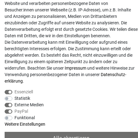
Website und verarbeiten personenbezogene Daten von
info@gartentechnik-hansen.de
Besucher:innen unserer Webseite (z.B. IP-Adresse), um z.B. Inhalte
0481 8565-0
und Anzeigen zu personalisieren, Medien von Drittanbietern
Mo. - Do. 08:00 - 17:00 | Fr. 8:00 - 15:00
einzubinden oder Zugriffe auf unsere Website zu analysieren. Die
Datenverarbeitung erfolgt erst durch gesetzte Cookies. Wir teilen diese
Anrufe aus dem dt. Festnetz zum Ortstarif, Preise aus dem Mobilfunknetz ggf.
Daten mit Dritten, die wir in den Einstellungen benennen.
abweichend (abhängig vom Provider).
Die Datenverarbeitung kann mit Einwilligung oder aufgrund eines
berechtigten Interesses erfolgen. Die Zustimmung kann erteilt oder
abgelehnt werden. Es besteht das Recht, nicht einzuwilligen und die
Einwilligung zu einem späteren Zeitpunkt zu ändern oder zu
widerrufen. Beachten Sie unser
Impressum
und weitere Hinweise zur
Verwendung personenbezogener Daten in unserer
Daten­schutz­
erklärung
.
Essenziell
Statistik
Externe Medien
PayPal
© Copyright 2026 | Alle Rechte vorbehalten. - Gartentechnik Hansen | Realisation
Funktional
Weitere Einstellungen
colornativ /