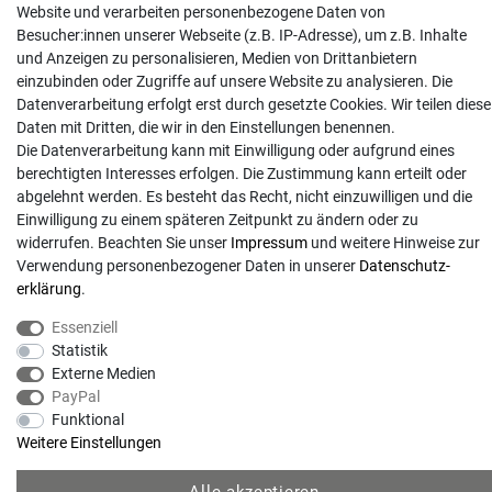
Website und verarbeiten personenbezogene Daten von
info@gartentechnik-hansen.de
Besucher:innen unserer Webseite (z.B. IP-Adresse), um z.B. Inhalte
0481 8565-0
und Anzeigen zu personalisieren, Medien von Drittanbietern
Mo. - Do. 08:00 - 17:00 | Fr. 8:00 - 15:00
einzubinden oder Zugriffe auf unsere Website zu analysieren. Die
Datenverarbeitung erfolgt erst durch gesetzte Cookies. Wir teilen diese
Anrufe aus dem dt. Festnetz zum Ortstarif, Preise aus dem Mobilfunknetz ggf.
Daten mit Dritten, die wir in den Einstellungen benennen.
abweichend (abhängig vom Provider).
Die Datenverarbeitung kann mit Einwilligung oder aufgrund eines
berechtigten Interesses erfolgen. Die Zustimmung kann erteilt oder
abgelehnt werden. Es besteht das Recht, nicht einzuwilligen und die
Einwilligung zu einem späteren Zeitpunkt zu ändern oder zu
widerrufen. Beachten Sie unser
Impressum
und weitere Hinweise zur
Verwendung personenbezogener Daten in unserer
Daten­schutz­
erklärung
.
Essenziell
Statistik
Externe Medien
PayPal
© Copyright 2026 | Alle Rechte vorbehalten. - Gartentechnik Hansen | Realisation
Funktional
Weitere Einstellungen
colornativ /