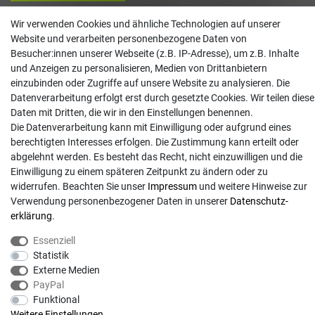
Kontakt
Wir verwenden Cookies und ähnliche Technologien auf unserer
Website und verarbeiten personenbezogene Daten von
info@gartentechnik-hansen.de
Besucher:innen unserer Webseite (z.B. IP-Adresse), um z.B. Inhalte
0481 8565-0
und Anzeigen zu personalisieren, Medien von Drittanbietern
Mo. - Do. 08:00 - 17:00 | Fr. 8:00 - 15:00
einzubinden oder Zugriffe auf unsere Website zu analysieren. Die
Datenverarbeitung erfolgt erst durch gesetzte Cookies. Wir teilen diese
Anrufe aus dem dt. Festnetz zum Ortstarif, Preise aus dem Mobilfunknetz ggf.
Daten mit Dritten, die wir in den Einstellungen benennen.
abweichend (abhängig vom Provider).
Die Datenverarbeitung kann mit Einwilligung oder aufgrund eines
berechtigten Interesses erfolgen. Die Zustimmung kann erteilt oder
abgelehnt werden. Es besteht das Recht, nicht einzuwilligen und die
Einwilligung zu einem späteren Zeitpunkt zu ändern oder zu
widerrufen. Beachten Sie unser
Impressum
und weitere Hinweise zur
Verwendung personenbezogener Daten in unserer
Daten­schutz­
erklärung
.
Essenziell
Statistik
Externe Medien
PayPal
© Copyright 2026 | Alle Rechte vorbehalten. - Gartentechnik Hansen | Realisation
Funktional
Weitere Einstellungen