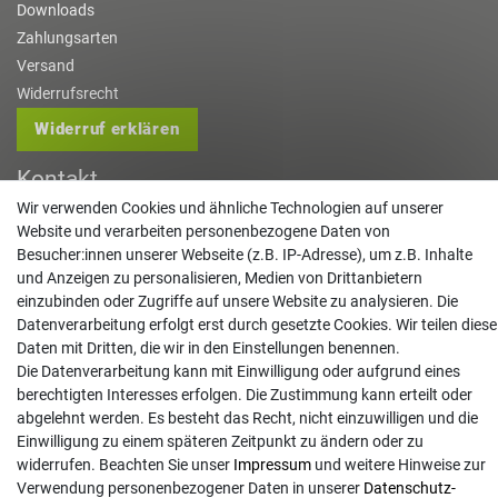
Downloads
Zahlungsarten
Versand
Widerrufsrecht
Widerruf erklären
Kontakt
Wir verwenden Cookies und ähnliche Technologien auf unserer
info@gartentechnik-hansen.de
Website und verarbeiten personenbezogene Daten von
0481 8565-0
Besucher:innen unserer Webseite (z.B. IP-Adresse), um z.B. Inhalte
und Anzeigen zu personalisieren, Medien von Drittanbietern
Mo. - Do. 08:00 - 17:00 | Fr. 8:00 - 15:00
einzubinden oder Zugriffe auf unsere Website zu analysieren. Die
Anrufe aus dem dt. Festnetz zum Ortstarif, Preise aus dem Mobilfunknetz ggf.
Datenverarbeitung erfolgt erst durch gesetzte Cookies. Wir teilen diese
abweichend (abhängig vom Provider).
Daten mit Dritten, die wir in den Einstellungen benennen.
Die Datenverarbeitung kann mit Einwilligung oder aufgrund eines
berechtigten Interesses erfolgen. Die Zustimmung kann erteilt oder
abgelehnt werden. Es besteht das Recht, nicht einzuwilligen und die
Einwilligung zu einem späteren Zeitpunkt zu ändern oder zu
widerrufen. Beachten Sie unser
Impressum
und weitere Hinweise zur
Verwendung personenbezogener Daten in unserer
Daten­schutz­