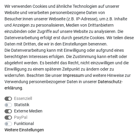
Wir verwenden Cookies und ähnliche Technologien auf unserer
info@gartentechnik-hansen.de
Website und verarbeiten personenbezogene Daten von
0481 8565-0
Besucher:innen unserer Webseite (z.B. IP-Adresse), um z.B. Inhalte
Mo. - Do. 08:00 - 17:00 | Fr. 8:00 - 15:00
und Anzeigen zu personalisieren, Medien von Drittanbietern
einzubinden oder Zugriffe auf unsere Website zu analysieren. Die
Anrufe aus dem dt. Festnetz zum Ortstarif, Preise aus dem Mobilfunknetz ggf.
Datenverarbeitung erfolgt erst durch gesetzte Cookies. Wir teilen diese
abweichend (abhängig vom Provider).
Daten mit Dritten, die wir in den Einstellungen benennen.
Die Datenverarbeitung kann mit Einwilligung oder aufgrund eines
berechtigten Interesses erfolgen. Die Zustimmung kann erteilt oder
abgelehnt werden. Es besteht das Recht, nicht einzuwilligen und die
Einwilligung zu einem späteren Zeitpunkt zu ändern oder zu
widerrufen. Beachten Sie unser
Impressum
und weitere Hinweise zur
Verwendung personenbezogener Daten in unserer
Daten­schutz­
erklärung
.
Essenziell
Statistik
© Copyright 2026 | Alle Rechte vorbehalten. - Gartentechnik Hansen | Realisation
Externe Medien
PayPal
Funktional
colornativ /
Weitere Einstellungen