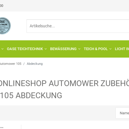
:00
OASE TEICHTECHNIK
BEWÄSSERUNG
TEICH & POOL
LICHT 
Automower 105
Abdeckung
ONLINESHOP
AUTOMOWER
ZUBEHÖ
105
ABDECKUNG