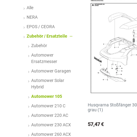
R
S
Alle
NERA
EPOS / CEORA
Zubehör / Ersatzteile
Zubehör
Automower
Ersatzmesser
Automower Garagen
Automower Solar
Hybrid
Automower 105
Husqvarna Stoßfänger 3
Automower 210 C
grau (1)
Automower 220 AC
57,47 €
Automower 230 ACX
Automower 260 ACX