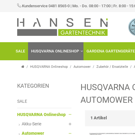
×
Kundenservice 0481 8565-0
|
Mo. - Do. 08:00 - 17:00 | Fr. 8:00 - 15
FILTER
H
E
SALE
HUSQVARNA ONLINESHOP
GARDENA GARTENGERÄTE
R
S
HUSQVARNA Onlineshop
Automower
Zubehör / Ersatzteile
T
HUSQVARNA 
KATEGORIEN
E
P
AUTOMOWER 
L
R
SALE
L
E
HUSQVARNA Onlineshop
1 Artikel
Akku-Serie
E
I
Automower