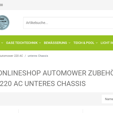
:00
OASE TEICHTECHNIK
BEWÄSSERUNG
TEICH & POOL
LICHT 
Automower 220 AC
unteres Chassis
ONLINESHOP
AUTOMOWER
ZUBEHÖ
220 AC
UNTERES CHASSIS