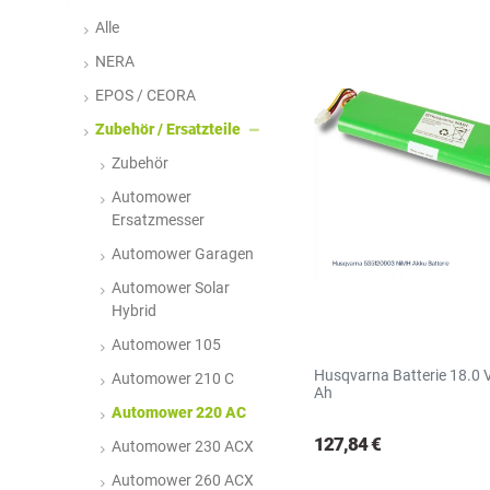
N
R
S
Alle
NERA
EPOS / CEORA
Zubehör / Ersatzteile
Zubehör
Automower
Ersatzmesser
Automower Garagen
Automower Solar
Hybrid
Automower 105
Husqvarna Batterie 18.0 
Automower 210 C
Ah
Automower 220 AC
127,84 €
Automower 230 ACX
Automower 260 ACX