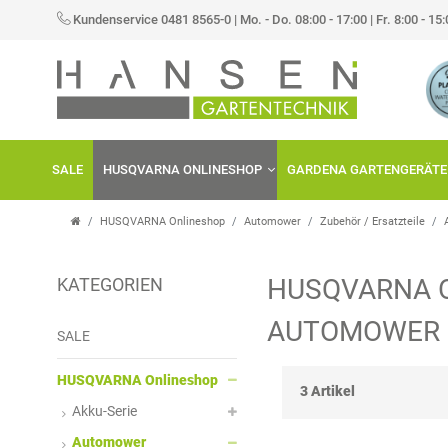
×
Kundenservice 0481 8565-0
|
Mo. - Do. 08:00 - 17:00 | Fr. 8:00 - 15
FILTER
K
H
A
E
SALE
HUSQVARNA ONLINESHOP
GARDENA GARTENGERÄTE
T
R
E
S
HUSQVARNA Onlineshop
Automower
Zubehör / Ersatzteile
G
T
HUSQVARNA 
KATEGORIEN
O
E
P
AUTOMOWER 
R
L
R
SALE
I
L
E
HUSQVARNA Onlineshop
3 Artikel
Akku-Serie
E
E
I
Automower