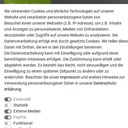
Widerruf erklären
Wir verwenden Cookies und ähnliche Technologien auf unserer
Kontakt
Website und verarbeiten personenbezogene Daten von
Besucher:innen unserer Webseite (z.B. IP-Adresse), um z.B. Inhalte
info@gartentechnik-hansen.de
und Anzeigen zu personalisieren, Medien von Drittanbietern
einzubinden oder Zugriffe auf unsere Website zu analysieren. Die
0481 8565-0
Datenverarbeitung erfolgt erst durch gesetzte Cookies. Wir teilen diese
Mo. - Do. 08:00 - 17:00 | Fr. 8:00 - 15:00
Daten mit Dritten, die wir in den Einstellungen benennen.
Die Datenverarbeitung kann mit Einwilligung oder aufgrund eines
Anrufe aus dem dt. Festnetz zum Ortstarif, Preise aus dem Mobilfunknetz ggf.
berechtigten Interesses erfolgen. Die Zustimmung kann erteilt oder
abweichend (abhängig vom Provider).
abgelehnt werden. Es besteht das Recht, nicht einzuwilligen und die
Einwilligung zu einem späteren Zeitpunkt zu ändern oder zu
widerrufen. Beachten Sie unser
Impressum
und weitere Hinweise zur
Verwendung personenbezogener Daten in unserer
Daten­schutz­
erklärung
.
Essenziell
Statistik
Externe Medien
PayPal
Funktional
© Copyright 2026 | Alle Rechte vorbehalten. - Gartentechnik Hansen | Realisation