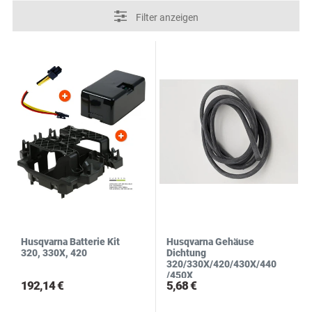
N
R
S
Filter anzeigen
Husqvarna Batterie Kit
Husqvarna Gehäuse
320, 330X, 420
Dichtung
320/330X/420/430X/440
/450X
192,14 €
5,68 €