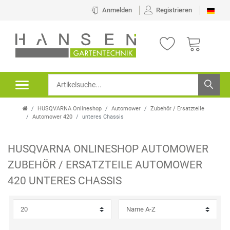
×
Anmelden
Registrieren
FILTER
K
H
A
E
T
R
HUSQVARNA Onlineshop
Automower
Zubehör / Ersatzteile
E
S
Automower 420
unteres Chassis
G
T
HUSQVARNA ONLINESHOP
AUTOMOWER
O
E
P
ZUBEHÖR / ERSATZTEILE
AUTOMOWER
R
L
R
420
UNTERES CHASSIS
I
L
E
E
E
I