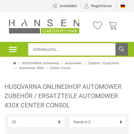
×
Anmelden
Registrieren
FILTER
P
R
E
HUSQVARNA Onlineshop
Automower
Zubehör / Ersatzteile
I
Automower 430X
Center Consol
S
HUSQVARNA ONLINESHOP
AUTOMOWER
ZUBEHÖR / ERSATZTEILE
AUTOMOWER
430X
CENTER CONSOL