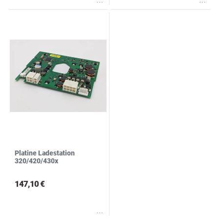
Wunschliste
Wunschliste
Platine Ladestation
320/420/430x
147,10 €
Wunschliste