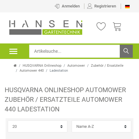
×
Anmelden
Registrieren
FILTER
K
H
A
E
T
R
HUSQVARNA Onlineshop
Automower
Zubehör / Ersatzteile
E
S
Automower 440
Ladestation
G
T
HUSQVARNA ONLINESHOP
AUTOMOWER
O
E
P
ZUBEHÖR / ERSATZTEILE
AUTOMOWER
R
L
R
440
LADESTATION
I
L
E
E
E
I