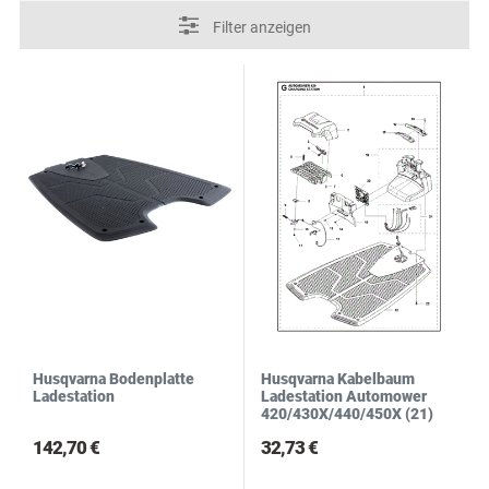
N
R
S
Filter anzeigen
Husqvarna Bodenplatte
Husqvarna Kabelbaum
Ladestation
Ladestation Automower
420/430X/440/450X (21)
142,70 €
32,73 €