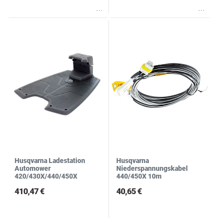
Wunschliste
Wunschliste
Husqvarna Ladestation
Husqvarna
Automower
Niederspannungskabel
420/430X/440/450X
440/450X 10m
410,47 €
40,65 €