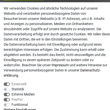
Kontakt
Wir verwenden Cookies und ähnliche Technologien auf unserer
Website und verarbeiten personenbezogene Daten von
info@gartentechnik-hansen.de
Besucher:innen unserer Webseite (z.B. IP-Adresse), um z.B. Inhalte
0481 8565-0
und Anzeigen zu personalisieren, Medien von Drittanbietern
Mo. - Do. 08:00 - 17:00 | Fr. 8:00 - 15:00
einzubinden oder Zugriffe auf unsere Website zu analysieren. Die
Datenverarbeitung erfolgt erst durch gesetzte Cookies. Wir teilen diese
Anrufe aus dem dt. Festnetz zum Ortstarif, Preise aus dem Mobilfunknetz ggf.
Daten mit Dritten, die wir in den Einstellungen benennen.
abweichend (abhängig vom Provider).
Die Datenverarbeitung kann mit Einwilligung oder aufgrund eines
berechtigten Interesses erfolgen. Die Zustimmung kann erteilt oder
abgelehnt werden. Es besteht das Recht, nicht einzuwilligen und die
Einwilligung zu einem späteren Zeitpunkt zu ändern oder zu
widerrufen. Beachten Sie unser
Impressum
und weitere Hinweise zur
Verwendung personenbezogener Daten in unserer
Daten­schutz­
erklärung
.
Essenziell
Statistik
Externe Medien
PayPal
© Copyright 2026 | Alle Rechte vorbehalten. - Gartentechnik Hansen | Realisation
Funktional
Weitere Einstellungen