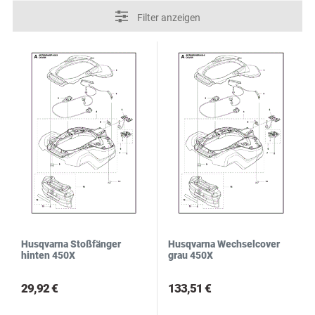
R
S
Filter anzeigen
Husqvarna Stoßfänger
Husqvarna Wechselcover
hinten 450X
grau 450X
29,92 €
133,51 €