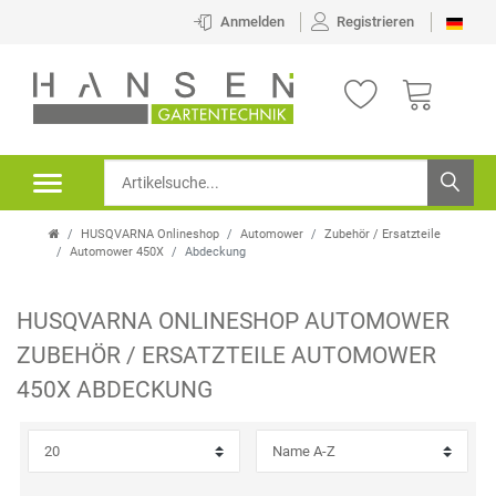
×
Anmelden
Registrieren
FILTER
H
E
R
HUSQVARNA Onlineshop
Automower
Zubehör / Ersatzteile
S
Automower 450X
Abdeckung
T
HUSQVARNA ONLINESHOP
AUTOMOWER
E
P
ZUBEHÖR / ERSATZTEILE
AUTOMOWER
L
R
450X
ABDECKUNG
L
E
E
I