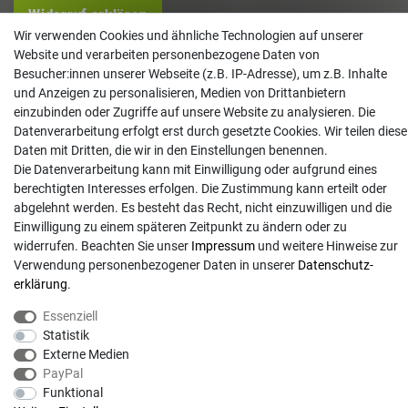
Widerruf erklären
Wir verwenden Cookies und ähnliche Technologien auf unserer
Kontakt
Website und verarbeiten personenbezogene Daten von
Besucher:innen unserer Webseite (z.B. IP-Adresse), um z.B. Inhalte
info@gartentechnik-hansen.de
und Anzeigen zu personalisieren, Medien von Drittanbietern
einzubinden oder Zugriffe auf unsere Website zu analysieren. Die
0481 8565-0
Datenverarbeitung erfolgt erst durch gesetzte Cookies. Wir teilen diese
Mo. - Do. 08:00 - 17:00 | Fr. 8:00 - 15:00
Daten mit Dritten, die wir in den Einstellungen benennen.
Die Datenverarbeitung kann mit Einwilligung oder aufgrund eines
Anrufe aus dem dt. Festnetz zum Ortstarif, Preise aus dem Mobilfunknetz ggf.
berechtigten Interesses erfolgen. Die Zustimmung kann erteilt oder
abweichend (abhängig vom Provider).
abgelehnt werden. Es besteht das Recht, nicht einzuwilligen und die
Einwilligung zu einem späteren Zeitpunkt zu ändern oder zu
widerrufen. Beachten Sie unser
Impressum
und weitere Hinweise zur
Verwendung personenbezogener Daten in unserer
Daten­schutz­
erklärung
.
Essenziell
Statistik
Externe Medien
PayPal
Funktional
© Copyright 2026 | Alle Rechte vorbehalten. - Gartentechnik Hansen | Realisation