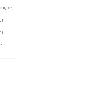
 310/315
-01
-01
a
nd