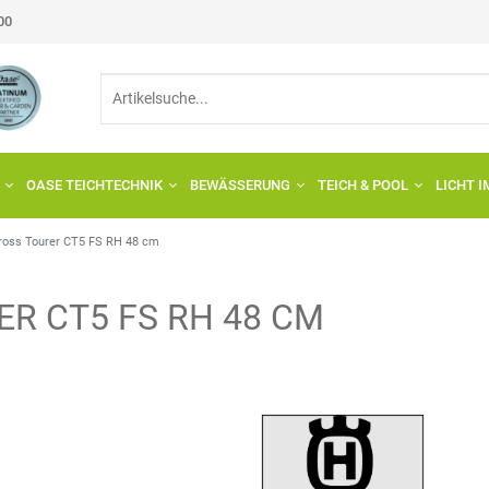
:00
OASE TEICHTECHNIK
BEWÄSSERUNG
TEICH & POOL
LICHT 
ross Tourer CT5 FS RH 48 cm
R CT5 FS RH 48 CM