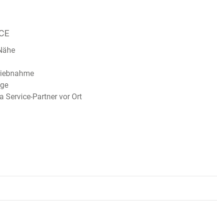
CE
 Nähe
triebnahme
ege
Service-Partner vor Ort