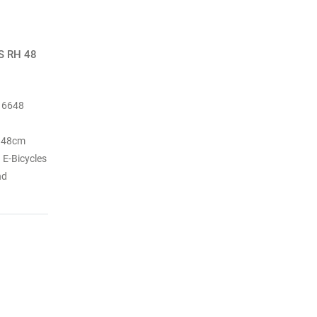
S RH 48
16648
 48cm
E-Bicycles
nd