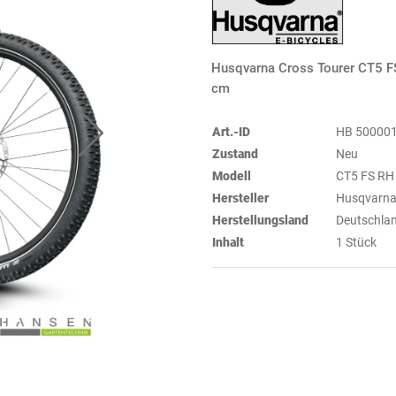
Husqvarna Cross Tourer CT5 F
cm
Art.-ID
HB 50000
Zustand
Neu
Modell
CT5 FS RH
Hersteller
Husqvarna 
Herstellungsland
Deutschla
Inhalt
1 Stück