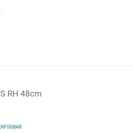
 FS RH 48cm
VERFÜGBAR