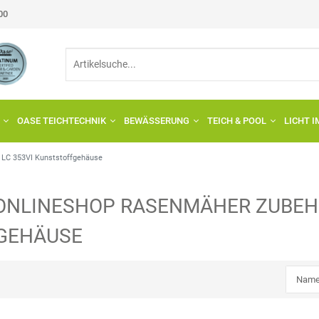
:00
OASE TEICHTECHNIK
BEWÄSSERUNG
TEICH & POOL
LICHT 
LC 353VI Kunststoffgehäuse
ONLINESHOP
RASENMÄHER
ZUBEH
GEHÄUSE