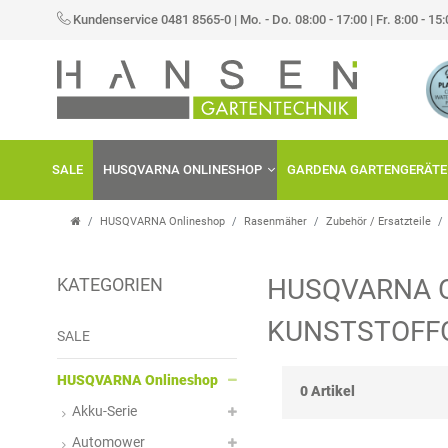
×
Kundenservice 0481 8565-0
|
Mo. - Do. 08:00 - 17:00 | Fr. 8:00 - 15
FILTER
P
R
SALE
HUSQVARNA ONLINESHOP
GARDENA GARTENGERÄTE
E
I
HUSQVARNA Onlineshop
Rasenmäher
Zubehör / Ersatzteile
S
HUSQVARNA 
KATEGORIEN
KUNSTSTOFF
SALE
HUSQVARNA Onlineshop
0 Artikel
Akku-Serie
Automower