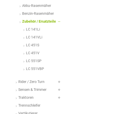
Akku-Rasenmäher
Benzin-Rasenmäher
Zubehör / Ersatzteile
LC 141Li
LC 141VLi
LC 451S
LC 451V
LC 551SP
LC 551VBP
Rider / Zero Turn
Sensen & Trimmer
Traktoren
Trennschleifer
Vertikutierer