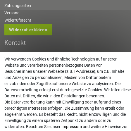
Zahlungsarten
Versand
Widerrufsrecht
Widerruf erklären
Kontakt
info@gartentechnik-hansen.de
Wir verwenden Cookies und ähnliche Technologien auf unserer
0481 8565-0
Website und verarbeiten personenbezogene Daten von
Mo. - Do. 08:00 - 17:00 | Fr. 8:00 - 15:00
Besucher:innen unserer Webseite (z.B. IP-Adresse), um z.B. Inhalte
und Anzeigen zu personalisieren, Medien von Drittanbietern
Anrufe aus dem dt. Festnetz zum Ortstarif, Preise aus dem Mobilfunknetz ggf.
einzubinden oder Zugriffe auf unsere Website zu analysieren. Die
abweichend (abhängig vom Provider).
Datenverarbeitung erfolgt erst durch gesetzte Cookies. Wir teilen diese
Daten mit Dritten, die wir in den Einstellungen benennen.
Die Datenverarbeitung kann mit Einwilligung oder aufgrund eines
berechtigten Interesses erfolgen. Die Zustimmung kann erteilt oder
abgelehnt werden. Es besteht das Recht, nicht einzuwilligen und die
Einwilligung zu einem späteren Zeitpunkt zu ändern oder zu
widerrufen. Beachten Sie unser
Impressum
und weitere Hinweise zur