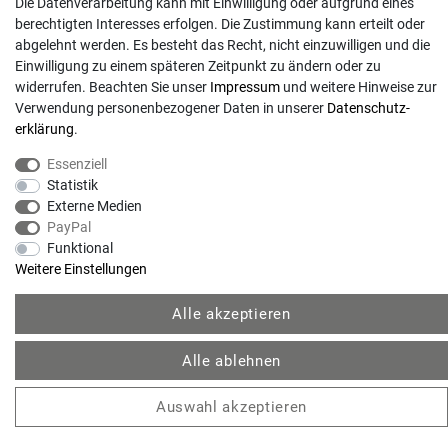
Die Datenverarbeitung kann mit Einwilligung oder aufgrund eines
berechtigten Interesses erfolgen. Die Zustimmung kann erteilt oder
abgelehnt werden. Es besteht das Recht, nicht einzuwilligen und die
Einwilligung zu einem späteren Zeitpunkt zu ändern oder zu
widerrufen. Beachten Sie unser
Impressum
und weitere Hinweise zur
Verwendung personenbezogener Daten in unserer
Daten­schutz­
erklärung
.
Essenziell
Statistik
Externe Medien
© Copyright 2026 | Alle Rechte vorbehalten. - Gartentechnik Hansen | Realisation
PayPal
Funktional
Weitere Einstellungen
colornativ /
Alle akzeptieren
Alle ablehnen
Auswahl akzeptieren