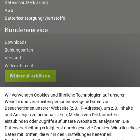
Datenschutzerklärung
AGB
Batterieentsorgung/Wertstoffe
Kundenservice
Downloads
Zahlungsarten
Versand
Widerrufsrecht
Widerruf erklären
Kontakt
Wir verwenden Cookies und ähnliche Technologien auf unserer
Website und verarbeiten personenbezogene Daten von
info@gartentechnik-hansen.de
Besucher:innen unserer Webseite (z.B. IP-Adresse), um z.B. Inhalte
0481 8565-0
und Anzeigen zu personalisieren, Medien von Drittanbietern
Mo. - Do. 08:00 - 17:00 | Fr. 8:00 - 15:00
einzubinden oder Zugriffe auf unsere Website zu analysieren. Die
Datenverarbeitung erfolgt erst durch gesetzte Cookies. Wir teilen diese
Anrufe aus dem dt. Festnetz zum Ortstarif, Preise aus dem Mobilfunknetz ggf.
Daten mit Dritten, die wir in den Einstellungen benennen.
abweichend (abhängig vom Provider).