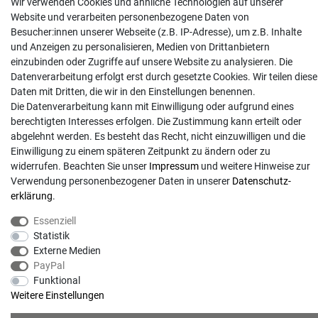
Wir verwenden Cookies und ähnliche Technologien auf unserer
Website und verarbeiten personenbezogene Daten von
info@gartentechnik-hansen.de
Besucher:innen unserer Webseite (z.B. IP-Adresse), um z.B. Inhalte
0481 8565-0
und Anzeigen zu personalisieren, Medien von Drittanbietern
Mo. - Do. 08:00 - 17:00 | Fr. 8:00 - 15:00
einzubinden oder Zugriffe auf unsere Website zu analysieren. Die
Datenverarbeitung erfolgt erst durch gesetzte Cookies. Wir teilen diese
Anrufe aus dem dt. Festnetz zum Ortstarif, Preise aus dem Mobilfunknetz ggf.
Daten mit Dritten, die wir in den Einstellungen benennen.
abweichend (abhängig vom Provider).
Die Datenverarbeitung kann mit Einwilligung oder aufgrund eines
berechtigten Interesses erfolgen. Die Zustimmung kann erteilt oder
abgelehnt werden. Es besteht das Recht, nicht einzuwilligen und die
Einwilligung zu einem späteren Zeitpunkt zu ändern oder zu
widerrufen. Beachten Sie unser
Impressum
und weitere Hinweise zur
Verwendung personenbezogener Daten in unserer
Daten­schutz­
erklärung
.
Essenziell
Statistik
Externe Medien
PayPal
© Copyright 2026 | Alle Rechte vorbehalten. - Gartentechnik Hansen | Realisation
Funktional
Weitere Einstellungen
colornativ /