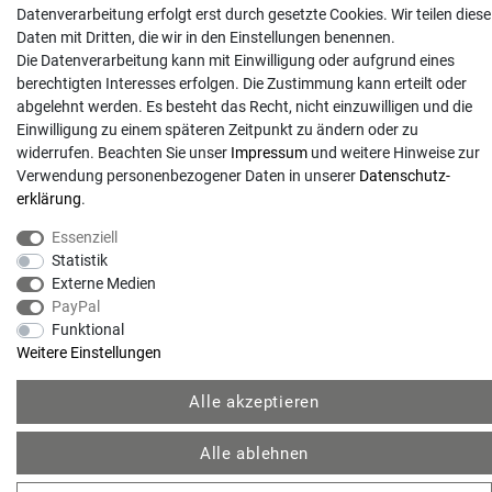
Datenverarbeitung erfolgt erst durch gesetzte Cookies. Wir teilen diese
Daten mit Dritten, die wir in den Einstellungen benennen.
Anrufe aus dem dt. Festnetz zum Ortstarif, Preise aus dem Mobilfunknetz ggf.
Die Datenverarbeitung kann mit Einwilligung oder aufgrund eines
abweichend (abhängig vom Provider).
berechtigten Interesses erfolgen. Die Zustimmung kann erteilt oder
abgelehnt werden. Es besteht das Recht, nicht einzuwilligen und die
Einwilligung zu einem späteren Zeitpunkt zu ändern oder zu
widerrufen. Beachten Sie unser
Impressum
und weitere Hinweise zur
Verwendung personenbezogener Daten in unserer
Daten­schutz­
erklärung
.
Essenziell
Statistik
Externe Medien
PayPal
© Copyright 2026 | Alle Rechte vorbehalten. - Gartentechnik Hansen | Realisation
Funktional
Weitere Einstellungen
colornativ /
Alle akzeptieren
Alle ablehnen