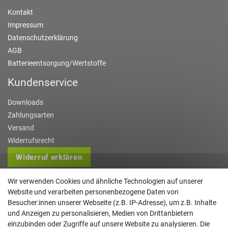
Kontakt
Impressum
Datenschutzerklärung
AGB
Batterieentsorgung/Wertstoffe
Kundenservice
Downloads
Zahlungsarten
Versand
Widerrufsrecht
Widerruf erklären
Kontakt
Wir verwenden Cookies und ähnliche Technologien auf unserer
Website und verarbeiten personenbezogene Daten von
info@gartentechnik-hansen.de
Besucher:innen unserer Webseite (z.B. IP-Adresse), um z.B. Inhalte
0481 8565-0
und Anzeigen zu personalisieren, Medien von Drittanbietern
einzubinden oder Zugriffe auf unsere Website zu analysieren. Die
Mo. - Do. 08:00 - 17:00 | Fr. 8:00 - 15:00