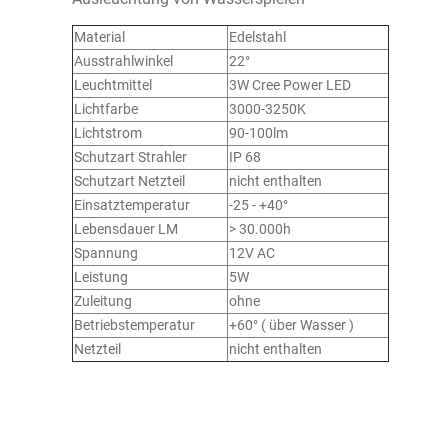
Material
Edelstahl
Ausstrahlwinkel
22°
Leuchtmittel
3W Cree Power LED
Lichtfarbe
3000-3250K
Lichtstrom
90-100lm
Schutzart Strahler
IP 68
Schutzart Netzteil
nicht enthalten
Einsatztemperatur
-25 - +40°
Lebensdauer LM
> 30.000h
Spannung
12V AC
Leistung
5W
Zuleitung
ohne
Betriebstemperatur
+60° ( über Wasser )
Netzteil
nicht enthalten