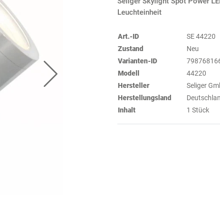
Seliger Skylight Spot Power L
Leuchteinheit
Art.-ID
SE 44220
Zustand
Neu
Varianten-ID
79876816
Modell
44220
Hersteller
Seliger G
Herstellungsland
Deutschla
Inhalt
1 Stück