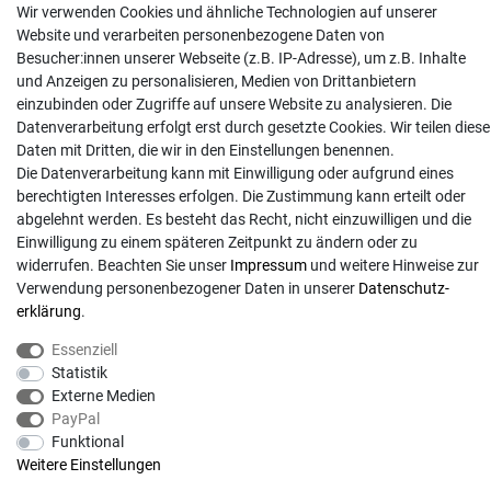
Kontakt
Wir verwenden Cookies und ähnliche Technologien auf unserer
Website und verarbeiten personenbezogene Daten von
info@gartentechnik-hansen.de
Besucher:innen unserer Webseite (z.B. IP-Adresse), um z.B. Inhalte
0481 8565-0
und Anzeigen zu personalisieren, Medien von Drittanbietern
Mo. - Do. 08:00 - 17:00 | Fr. 8:00 - 15:00
einzubinden oder Zugriffe auf unsere Website zu analysieren. Die
Datenverarbeitung erfolgt erst durch gesetzte Cookies. Wir teilen diese
Anrufe aus dem dt. Festnetz zum Ortstarif, Preise aus dem Mobilfunknetz ggf.
Daten mit Dritten, die wir in den Einstellungen benennen.
abweichend (abhängig vom Provider).
Die Datenverarbeitung kann mit Einwilligung oder aufgrund eines
berechtigten Interesses erfolgen. Die Zustimmung kann erteilt oder
abgelehnt werden. Es besteht das Recht, nicht einzuwilligen und die
Einwilligung zu einem späteren Zeitpunkt zu ändern oder zu
widerrufen. Beachten Sie unser
Impressum
und weitere Hinweise zur
Verwendung personenbezogener Daten in unserer
Daten­schutz­
erklärung
.
Essenziell
Statistik
Externe Medien
PayPal
© Copyright 2026 | Alle Rechte vorbehalten. - Gartentechnik Hansen | Realisation
Funktional
Weitere Einstellungen
colornativ /