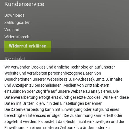
Kundenservice
Downloads
Zahlungsarten
Versand
Widerrufsrecht
Widerruf erklären
Kontakt
Wir verwenden Cookies und ähnliche Technologien auf unserer
info@gartentechnik-hansen.de
Website und verarbeiten personenbezogene Daten von
0481 8565-0
Besucher:innen unserer Webseite (z.B. IP-Adresse), um z.B. Inhalte
Mo. - Do. 08:00 - 17:00 | Fr. 8:00 - 15:00
und Anzeigen zu personalisieren, Medien von Drittanbietern
einzubinden oder Zugriffe auf unsere Website zu analysieren. Die
Anrufe aus dem dt. Festnetz zum Ortstarif, Preise aus dem Mobilfunknetz ggf.
Datenverarbeitung erfolgt erst durch gesetzte Cookies. Wir teilen diese
abweichend (abhängig vom Provider).
Daten mit Dritten, die wir in den Einstellungen benennen.
Die Datenverarbeitung kann mit Einwilligung oder aufgrund eines
berechtigten Interesses erfolgen. Die Zustimmung kann erteilt oder
abgelehnt werden. Es besteht das Recht, nicht einzuwilligen und die
Einwilligung zu einem späteren Zeitpunkt zu ändern oder zu