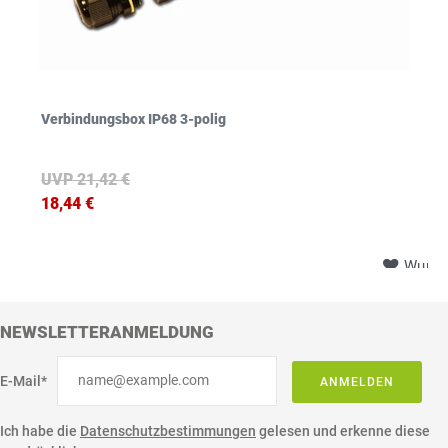
Verbindungsbox IP68 3-polig
UVP 21,42 €
18,44 €
Wunsc
NEWSLETTERANMELDUNG
E-Mail*
ANMELDEN
Ich habe die
Datenschutzbestimmungen
gelesen und erkenne diese