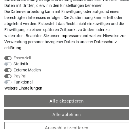
Daten mit Dritten, die wir in den Einstellungen benennen.
Anrufe aus dem dt. Festnetz zum Ortstarif, Preise aus dem Mobilfunknetz ggf.
Die Datenverarbeitung kann mit Einwilligung oder aufgrund eines
abweichend (abhängig vom Provider).
berechtigten Interesses erfolgen. Die Zustimmung kann erteilt oder
abgelehnt werden. Es besteht das Recht, nicht einzuwilligen und die
Einwilligung zu einem späteren Zeitpunkt zu ändern oder zu
widerrufen. Beachten Sie unser
Impressum
und weitere Hinweise zur
Verwendung personenbezogener Daten in unserer
Daten­schutz­
erklärung
.
Essenziell
Statistik
Externe Medien
PayPal
© Copyright 2026 | Alle Rechte vorbehalten. - Gartentechnik Hansen | Realisation
Funktional
Weitere Einstellungen
colornativ /
Alle akzeptieren
Alle ablehnen
Auswahl akzeptieren