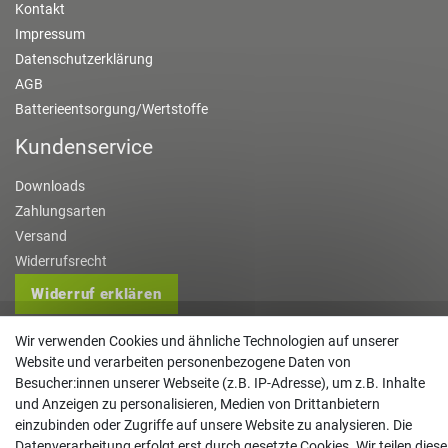
Kontakt
Impressum
Datenschutzerklärung
AGB
Batterieentsorgung/Wertstoffe
Kundenservice
Downloads
Zahlungsarten
Versand
Widerrufsrecht
Widerruf erklären
Kontakt
Wir verwenden Cookies und ähnliche Technologien auf unserer
Website und verarbeiten personenbezogene Daten von
info@gartentechnik-hansen.de
Besucher:innen unserer Webseite (z.B. IP-Adresse), um z.B. Inhalte
0481 8565-0
und Anzeigen zu personalisieren, Medien von Drittanbietern
einzubinden oder Zugriffe auf unsere Website zu analysieren. Die
Mo. - Do. 08:00 - 17:00 | Fr. 8:00 - 15:00
Datenverarbeitung erfolgt erst durch gesetzte Cookies. Wir teilen diese