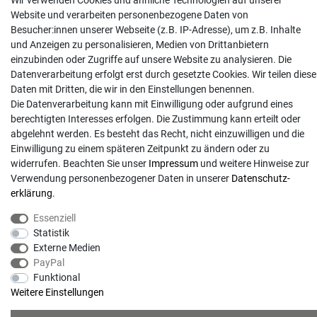
Wir verwenden Cookies und ähnliche Technologien auf unserer
info@gartentechnik-hansen.de
Website und verarbeiten personenbezogene Daten von
0481 8565-0
Besucher:innen unserer Webseite (z.B. IP-Adresse), um z.B. Inhalte
Mo. - Do. 08:00 - 17:00 | Fr. 8:00 - 15:00
und Anzeigen zu personalisieren, Medien von Drittanbietern
einzubinden oder Zugriffe auf unsere Website zu analysieren. Die
Anrufe aus dem dt. Festnetz zum Ortstarif, Preise aus dem Mobilfunknetz ggf.
Datenverarbeitung erfolgt erst durch gesetzte Cookies. Wir teilen diese
abweichend (abhängig vom Provider).
Daten mit Dritten, die wir in den Einstellungen benennen.
Die Datenverarbeitung kann mit Einwilligung oder aufgrund eines
berechtigten Interesses erfolgen. Die Zustimmung kann erteilt oder
abgelehnt werden. Es besteht das Recht, nicht einzuwilligen und die
Einwilligung zu einem späteren Zeitpunkt zu ändern oder zu
widerrufen. Beachten Sie unser
Impressum
und weitere Hinweise zur
Verwendung personenbezogener Daten in unserer
Daten­schutz­
erklärung
.
Essenziell
Statistik
© Copyright 2026 | Alle Rechte vorbehalten. - Gartentechnik Hansen | Realisation
Externe Medien
PayPal
Funktional
colornativ /
Weitere Einstellungen