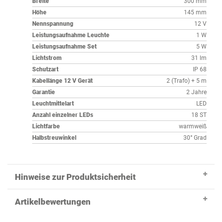
Breite
300 mm
Höhe
145 mm
Nennspannung
12 V
Leistungsaufnahme Leuchte
1 W
Leistungsaufnahme Set
5 W
Lichtstrom
31 lm
Schutzart
IP 68
Kabellänge 12 V Gerät
2 (Trafo) + 5 m
Garantie
2 Jahre
Leuchtmittelart
LED
Anzahl einzelner LEDs
18 ST
Lichtfarbe
warmweiß
Halbstreuwinkel
30° Grad
Hinweise zur Produktsicherheit
Artikelbewertungen