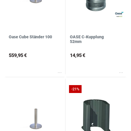
Oase Cube Ständer 100
OASE C-Kupplung
52mm
559,95 €
14,95 €
Wunschliste
Wunschliste
-21%