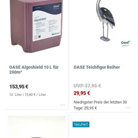
OASE Algoshield 10 L für
OASE Teichfigur Reiher
200m³
UVP 37,95 €
153,95 €
29,95 €
10
Liter
| 15,40 € / Liter
Niedrigster Preis der letzten 30
Wunschliste
Tage:
29,95 €
Wunschliste
Neuheit