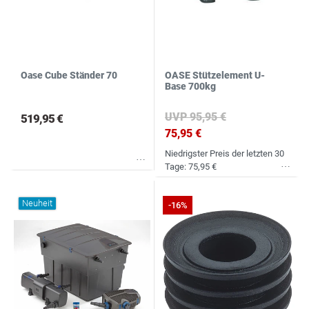
Oase Cube Ständer 70
OASE Stützelement U-
Base 700kg
UVP 95,95 €
519,95 €
75,95 €
Niedrigster Preis der letzten 30
Wunschliste
Tage:
75,95 €
Wunschliste
Neuheit
-16%