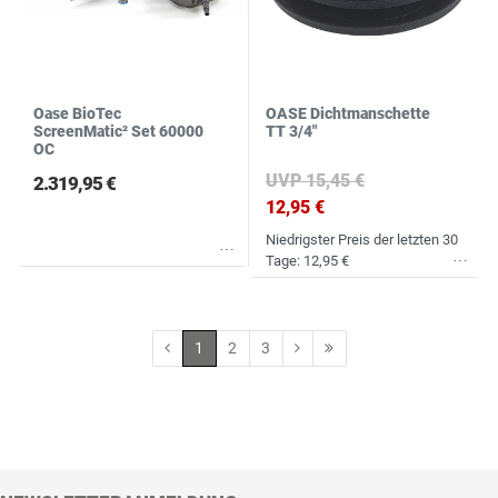
Oase BioTec
OASE Dichtmanschette
ScreenMatic² Set 60000
TT 3/4"
OC
UVP 15,45 €
2.319,95 €
12,95 €
Niedrigster Preis der letzten 30
Wunschliste
Tage:
12,95 €
Wunschliste
1
2
3