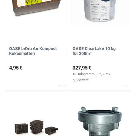
OASE biOrb Air Kompost
OASE ClearLake 10 kg
Kokosmatten
für 200m³
4,95 €
327,95 €
10
Kilogramm
| 32,80 € /
Kilogramm
Wunschliste
Wunschliste