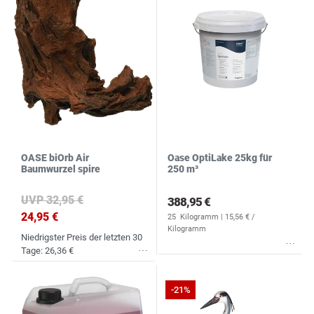
N
R
S
OASE biOrb Air
Oase OptiLake 25kg für
Baumwurzel spire
250 m³
UVP 32,95 €
388,95 €
24,95 €
25
Kilogramm
| 15,56 € /
Kilogramm
Niedrigster Preis der letzten 30
Wunschliste
Tage:
26,36 €
Wunschliste
-21%