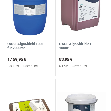
OASE AlgoShield 100 L
OASE AlgoShield 5 L
für 2000m³
100m³
1.159,95 €
83,95 €
100
Liter
| 11,60 € / Liter
5
Liter
| 16,79 € / Liter
Wunschliste
Wunschliste