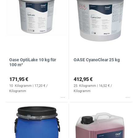
Oase OptiLake 10 kg für
OASE CyanoClear 25 kg
100 m³
171,95 €
412,95 €
10
Kilogramm
| 17,20 € /
25
Kilogramm
| 16,52 € /
Kilogramm
Kilogramm
Wunschliste
Wunschliste