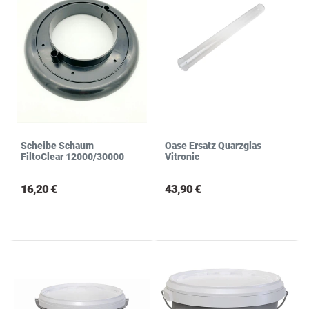
Scheibe Schaum
Oase Ersatz Quarzglas
FiltoClear 12000/30000
Vitronic
16,20 €
43,90 €
Wunschliste
Wunschliste