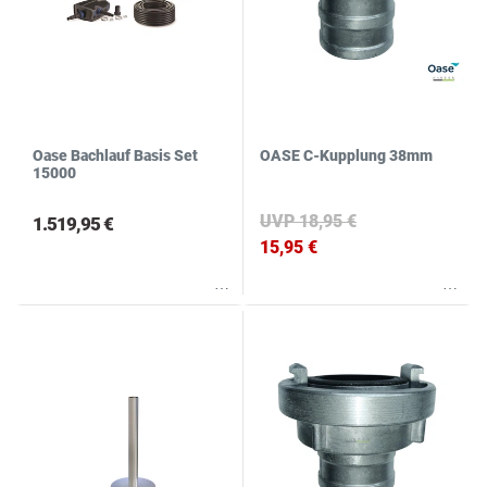
Oase Bachlauf Basis Set
OASE C-Kupplung 38mm
15000
UVP 18,95 €
1.519,95 €
15,95 €
Wunschliste
Wunschliste