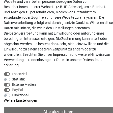
Website und verarbeiten personenbezogene Daten von
Anrufe aus dem dt. Festnetz zum Ortstarif, Preise aus dem Mobilfunknetz ggf.
Besucher:innen unserer Webseite (z.B. IP-Adresse), um z.B. Inhalte
abweichend (abhängig vom Provider).
und Anzeigen zu personalisieren, Medien von Drittanbietern
einzubinden oder Zugriffe auf unsere Website zu analysieren. Die
Datenverarbeitung erfolgt erst durch gesetzte Cookies. Wir teilen diese
Daten mit Dritten, die wir in den Einstellungen benennen.
Die Datenverarbeitung kann mit Einwilligung oder aufgrund eines
berechtigten Interesses erfolgen. Die Zustimmung kann erteilt oder
abgelehnt werden. Es besteht das Recht, nicht einzuwilligen und die
Einwilligung zu einem späteren Zeitpunkt zu ändern oder zu
widerrufen. Beachten Sie unser
Impressum
und weitere Hinweise zur
Verwendung personenbezogener Daten in unserer
Daten­schutz­
erklärung
.
© Copyright 2026 | Alle Rechte vorbehalten. - Gartentechnik Hansen | Realisation
Essenziell
Statistik
colornativ /
Externe Medien
PayPal
Funktional
Weitere Einstellungen
Alle akzeptieren