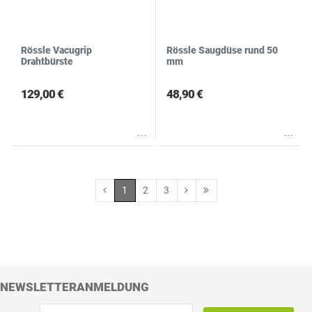
Rössle Vacugrip
Rössle Saugdüse rund 50
Drahtbürste
mm
129,00 €
48,90 €
Wunschliste
Wunschliste
1
2
3
NEWSLETTERANMELDUNG