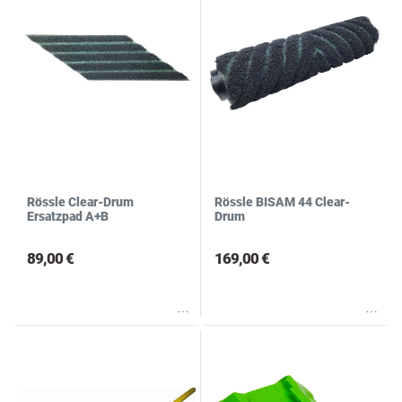
N
S
Rössle Clear-Drum
Rössle BISAM 44 Clear-
Ersatzpad A+B
Drum
89,00 €
169,00 €
Wunschliste
Wunschliste