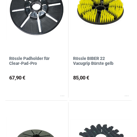
Rössle Padholder für
Rössle BIBER 22
Clear-Pad-Pro
Vacugrip Bürste gelb
67,90 €
85,00 €
Wunschliste
Wunschliste