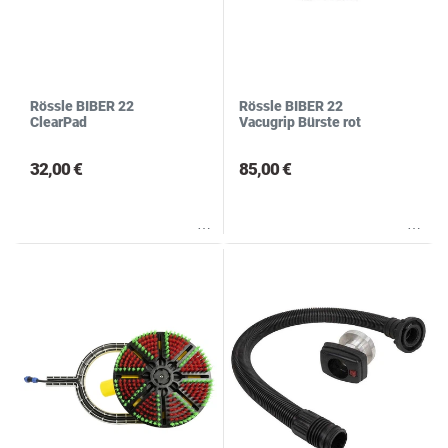
Rössle BIBER 22
Rössle BIBER 22
ClearPad
Vacugrip Bürste rot
32,00 €
85,00 €
Wunschliste
Wunschliste