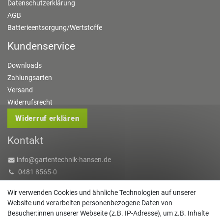
Datenschutzerklärung
AGB
Batterieentsorgung/Wertstoffe
Kundenservice
Downloads
Zahlungsarten
Versand
Widerrufsrecht
Widerruf erklären
Kontakt
info@gartentechnik-hansen.de
0481 8565-0
Mo. - Do. 08:00 - 17:00 | Fr. 8:00 - 15:00
Wir verwenden Cookies und ähnliche Technologien auf unserer
Website und verarbeiten personenbezogene Daten von
Anrufe aus dem dt. Festnetz zum Ortstarif, Preise aus dem Mobilfunknetz ggf.
Besucher:innen unserer Webseite (z.B. IP-Adresse), um z.B. Inhalte
abweichend (abhängig vom Provider).