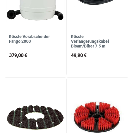
Rössle Vorabscheider
Rössle
Fango 2000
Verlängerungskabel
Bisam/Biber 7,5 m
379,00 €
49,90 €
Wunschliste
Wunschliste