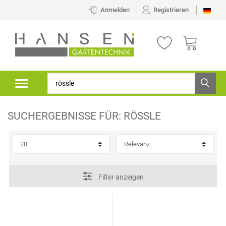
×
Anmelden
Registrieren
FILTER
K
A
T
E
SUCHERGEBNISSE FÜR:
RÖSSLE
G
O
P
R
R
Filter anzeigen
I
E
E
I