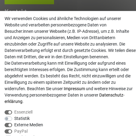
Kontakt
Wir verwenden Cookies und ähnliche Technologien auf unserer
info@gartentechnik-hansen.de
Website und verarbeiten personenbezogene Daten von
Besucher:innen unserer Webseite (z.B. IP-Adresse), um z.B. Inhalte
0481 8565-0
und Anzeigen zu personalisieren, Medien von Drittanbietern
Mo. - Do. 08:00 - 17:00 | Fr. 8:00 - 15:00
einzubinden oder Zugriffe auf unsere Website zu analysieren. Die
Datenverarbeitung erfolgt erst durch gesetzte Cookies. Wir teilen diese
Anrufe aus dem dt. Festnetz zum Ortstarif, Preise aus dem Mobilfunknetz ggf.
Daten mit Dritten, die wir in den Einstellungen benennen.
abweichend (abhängig vom Provider).
Die Datenverarbeitung kann mit Einwilligung oder aufgrund eines
berechtigten Interesses erfolgen. Die Zustimmung kann erteilt oder
abgelehnt werden. Es besteht das Recht, nicht einzuwilligen und die
Einwilligung zu einem späteren Zeitpunkt zu ändern oder zu
widerrufen. Beachten Sie unser
Impressum
und weitere Hinweise zur
Verwendung personenbezogener Daten in unserer
Daten­schutz­
erklärung
.
Essenziell
Statistik
Externe Medien
© Copyright 2026 | Alle Rechte vorbehalten. - Gartentechnik Hansen | Realisation
PayPal