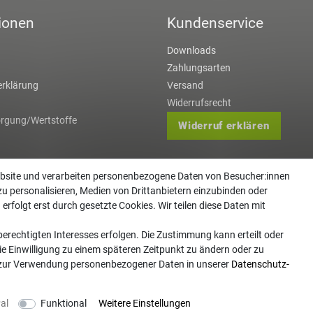
ionen
Kundenservice
Downloads
Zahlungsarten
rklärung
Versand
Widerrufsrecht
orgung/Wertstoffe
Widerruf erklären
ebsite und verarbeiten personenbezogene Daten von Besucher:innen
zu personalisieren, Medien von Drittanbietern einzubinden oder
erfolgt erst durch gesetzte Cookies. Wir teilen diese Daten mit
erechtigten Interesses erfolgen. Die Zustimmung kann erteilt oder
ie Einwilligung zu einem späteren Zeitpunkt zu ändern oder zu
 zur Verwendung personenbezogener Daten in unserer
Daten­schutz­
 Copyright 2026 | Alle Rechte vorbehalten. - Gartentechnik Hansen | Realisation
colornativ
al
Funktional
Weitere Einstellungen