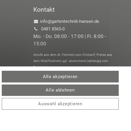
Kontakt
info@gartentechnik-hansen.de
0481 8565-0
Mo. - Do. 08:00 - 17:00 | Fr. 8:00 -
15:00
Anrufe aus dem dt. Festnetz zum Ortstarif, Preise aus
dem Mobilfunknetz ggf. abweichend (abhängig vom
Provider).
Alle akzeptieren
Alle ablehnen
Auswahl akzeptieren
 /
Zuletzt
angesehene
Zuletzt