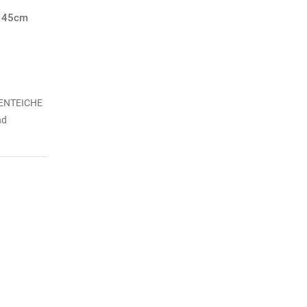
x 45cm
ENTEICHE
nd