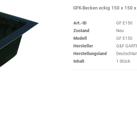
GFK-Becken eckig 150 x 150 
Art.-ID
GF E150
Zustand
Neu
Modell
GF E150
Hersteller
G&F GART
Herstellungsland
Deutschla
Inhalt
1 Stück